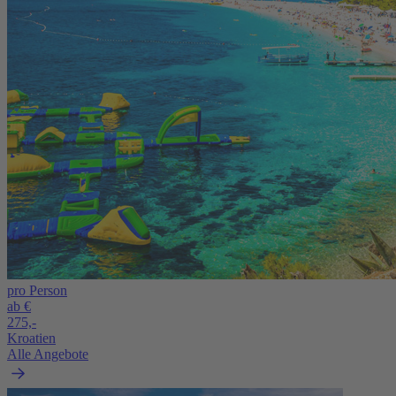
pro Person
ab €
275,-
Kroatien
Alle Angebote