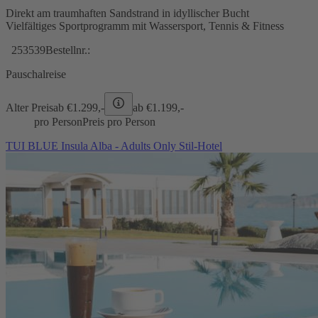
Direkt am traumhaften Sandstrand in idyllischer Bucht
Vielfältiges Sportprogramm mit Wassersport, Tennis & Fitness
253539
Bestellnr.:
Pauschalreise
Alter Preis
ab €
1.299,-
ab €
1.199,-
pro Person
Preis pro Person
TUI BLUE Insula Alba - Adults Only Stil-Hotel