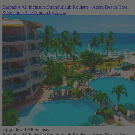
Barbados All Inclusive Strandurlaub Roulette - Accra Beach Hotel
& Spa oder The Abidah by Accra
Upgrade auf All Inclusive
Barbados All Inclusive Strandurlaub Roulette - Accra Beach Hotel