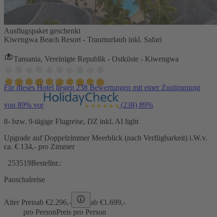
Ausflugspaket geschenkt
Kiwengwa Beach Resort - Traumurlaub inkl. Safari
Tansania, Vereinigte Republik - Ostküste - Kiwengwa
Für dieses Hotel liegen 238 Bewertungen mit einer Zustimmung
von 89% vor
(238)
89%
8- bzw. 9-tägige Flugreise, DZ inkl. AI light
Upgrade auf Doppelzimmer Meerblick (nach Verfügbarkeit) i.W.v.
ca. € 134,- pro Zimmer
253519
Bestellnr.:
Pauschalreise
Alter Preis
ab €
2.296,-
ab €
1.699,-
pro Person
Preis pro Person