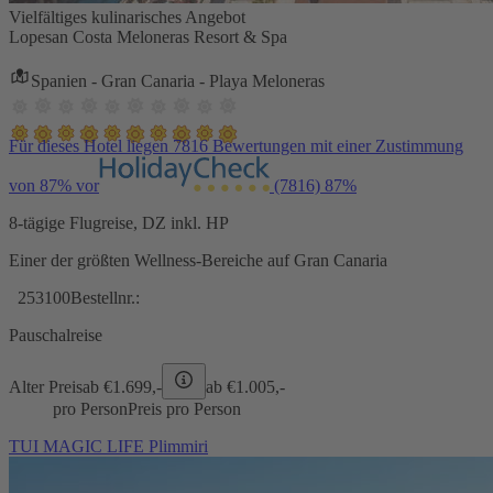
Vielfältiges kulinarisches Angebot
Lopesan Costa Meloneras Resort & Spa
Spanien - Gran Canaria - Playa Meloneras
Für dieses Hotel liegen 7816 Bewertungen mit einer Zustimmung
von 87% vor
(7816)
87%
8-tägige Flugreise, DZ inkl. HP
Einer der größten Wellness-Bereiche auf Gran Canaria
253100
Bestellnr.:
Pauschalreise
Alter Preis
ab €
1.699,-
ab €
1.005,-
pro Person
Preis pro Person
TUI MAGIC LIFE Plimmiri