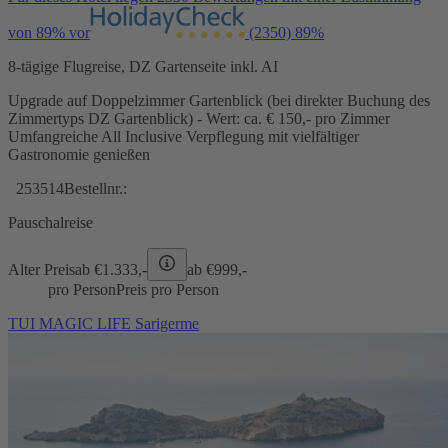
von 89% vor
(2350)
89%
8-tägige Flugreise, DZ Gartenseite inkl. AI
Upgrade auf Doppelzimmer Gartenblick (bei direkter Buchung des
Zimmertyps DZ Gartenblick) - Wert: ca. € 150,- pro Zimmer
Umfangreiche All Inclusive Verpflegung mit vielfältiger
Gastronomie genießen
253514
Bestellnr.:
Pauschalreise
Alter Preis
ab €
1.333,-
ab €
999,-
pro Person
Preis pro Person
TUI MAGIC LIFE Sarigerme