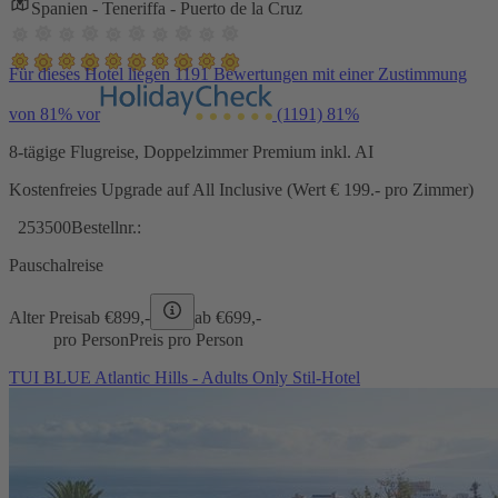
Spanien - Teneriffa - Puerto de la Cruz
Für dieses Hotel liegen 1191 Bewertungen mit einer Zustimmung
von 81% vor
(1191)
81%
8-tägige Flugreise, Doppelzimmer Premium inkl. AI
Kostenfreies Upgrade auf All Inclusive (Wert € 199.- pro Zimmer)
253500
Bestellnr.:
Pauschalreise
Alter Preis
ab €
899,-
ab €
699,-
pro Person
Preis pro Person
TUI BLUE Atlantic Hills - Adults Only Stil-Hotel