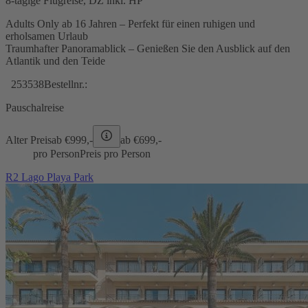
8-tägige Flugreise, DZ inkl. HP
Adults Only ab 16 Jahren – Perfekt für einen ruhigen und
erholsamen Urlaub
Traumhafter Panoramablick – Genießen Sie den Ausblick auf den
Atlantik und den Teide
253538
Bestellnr.:
Pauschalreise
Alter Preis
ab €
999,-
ab €
699,-
pro Person
Preis pro Person
R2 Lago Playa Park