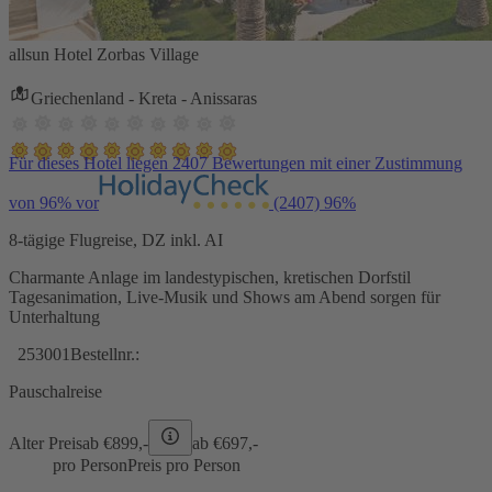
allsun Hotel Zorbas Village
Griechenland - Kreta - Anissaras
Für dieses Hotel liegen 2407 Bewertungen mit einer Zustimmung
von 96% vor
(2407)
96%
8-tägige Flugreise, DZ inkl. AI
Charmante Anlage im landestypischen, kretischen Dorfstil
Tagesanimation, Live-Musik und Shows am Abend sorgen für
Unterhaltung
253001
Bestellnr.:
Pauschalreise
Alter Preis
ab €
899,-
ab €
697,-
pro Person
Preis pro Person