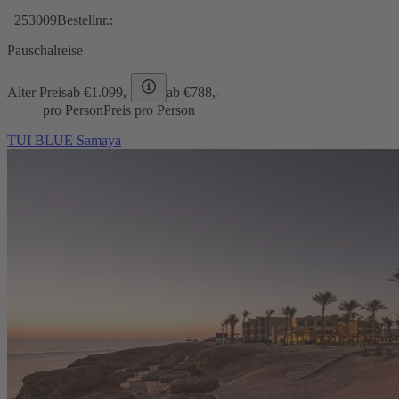
253009
Bestellnr.:
Pauschalreise
Alter Preis
ab €
1.099,-
ab €
788,-
pro Person
Preis pro Person
TUI BLUE Samaya