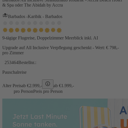
& Spa oder The Abidah by Accra
Barbados -Karibik - Barbados
9-tägige Flugreise, Doppelzimmer Meerblick inkl. AI
Upgrade auf All Inclusive Verpflegung geschenkt - Wert: € 798,-
pro Zimmer
253464
Bestellnr.:
Pauschalreise
Alter Preis
ab €
2.999,-
ab €
1.999,-
pro Person
Preis pro Person