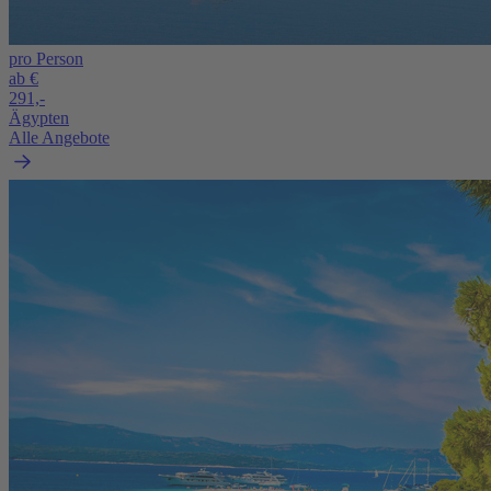
pro Person
ab €
291,-
Ägypten
Alle Angebote