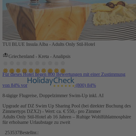
TUI BLUE Insula Alba - Adults Only Stil-Hotel
Griechenland - Kreta - Analipsis
Für dieses Hotel liegen 800 Bewertungen mit einer Zustimmung
von 84% vor
(800)
84%
8-tägige Flugreise, Doppelzimmer Swim-Up inkl. AI
Upgrade auf DZ Swim Up Sharing Pool (bei direkter Buchung des
Zimmertyps DZX2) - Wert: ca. € 550,- pro Zimmer
Adults Only Stil-Hotel ab 16 Jahren – Ruhige Wohlfühlatmosphäre
für erholsame Urlaubstage zu zweit
253537
Bestellnr.: