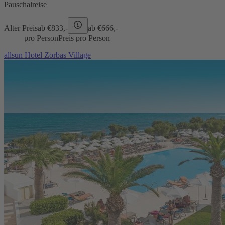
Pauschalreise
Alter Preis
ab €
833,-
ab €
666,-
pro Person
Preis pro Person
allsun Hotel Zorbas Village