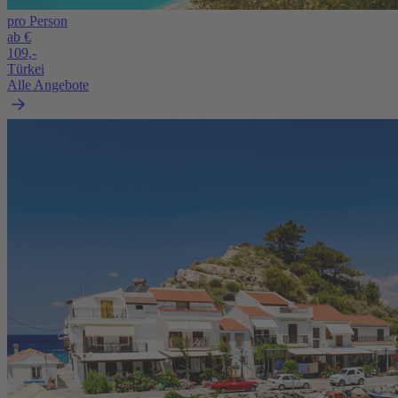
pro Person
ab €
109,-
Türkei
Alle Angebote