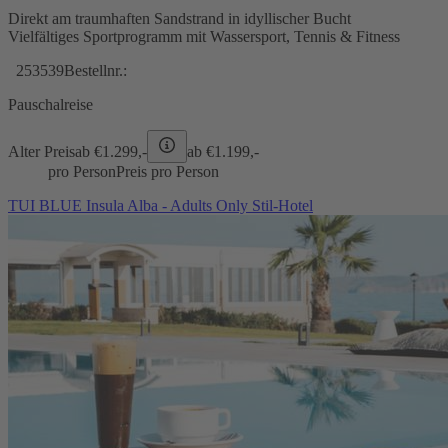
Direkt am traumhaften Sandstrand in idyllischer Bucht
Vielfältiges Sportprogramm mit Wassersport, Tennis & Fitness
253539
Bestellnr.:
Pauschalreise
Alter Preis
ab €
1.299,-
ab €
1.199,-
pro Person
Preis pro Person
TUI BLUE Insula Alba - Adults Only Stil-Hotel