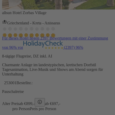
allsun Hotel Zorbas Village
Griechenland - Kreta - Anissaras
Für dieses Hotel liegen 2397 Bewertungen mit einer Zustimmung
von 96% vor
(2397)
96%
8-tägige Flugreise, DZ inkl. AI
Charmante Anlage im landestypischen, kretischen Dorfstil
Tagesanimation, Live-Musik und Shows am Abend sorgen für
Unterhaltung
253001
Bestellnr.:
Pauschalreise
Alter Preis
ab €
899,-
ab €
697,-
pro Person
Preis pro Person