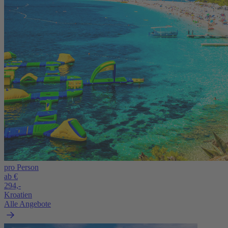
pro Person
ab €
294,-
Kroatien
Alle Angebote