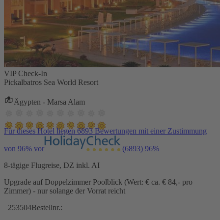
VIP Check-In
Pickalbatros Sea World Resort
Ägypten - Marsa Alam
Für dieses Hotel liegen 6893 Bewertungen mit einer Zustimmung
von 96% vor
(6893)
96%
8-tägige Flugreise, DZ inkl. AI
Upgrade auf Doppelzimmer Poolblick (Wert: € ca. € 84,- pro
Zimmer) - nur solange der Vorrat reicht
253504
Bestellnr.: