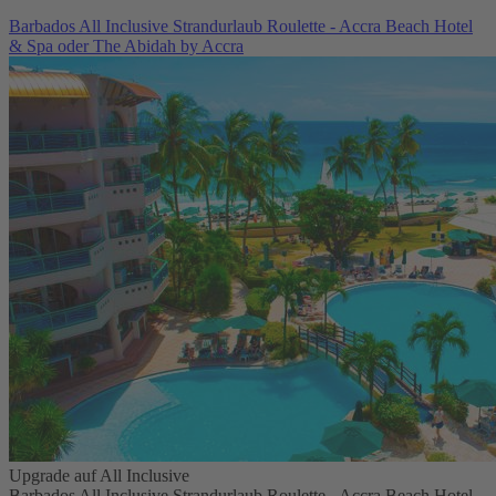
Barbados All Inclusive Strandurlaub Roulette - Accra Beach Hotel
& Spa oder The Abidah by Accra
Upgrade auf All Inclusive
Barbados All Inclusive Strandurlaub Roulette - Accra Beach Hotel