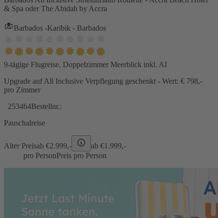
& Spa oder The Abidah by Accra
Barbados -Karibik - Barbados
9-tägige Flugreise, Doppelzimmer Meerblick inkl. AI
Upgrade auf All Inclusive Verpflegung geschenkt - Wert: € 798,-
pro Zimmer
253464
Bestellnr.:
Pauschalreise
Alter Preis
ab €
2.999,-
ab €
1.999,-
pro Person
Preis pro Person