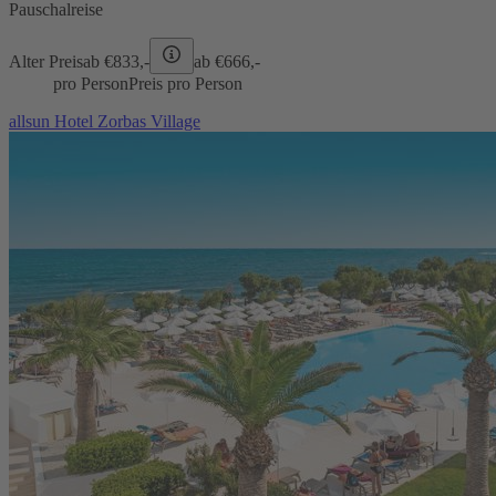
Pauschalreise
Alter Preis
ab €
833,-
ab €
666,-
pro Person
Preis pro Person
allsun Hotel Zorbas Village