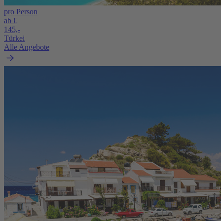
pro Person
ab €
145,-
Türkei
Alle Angebote