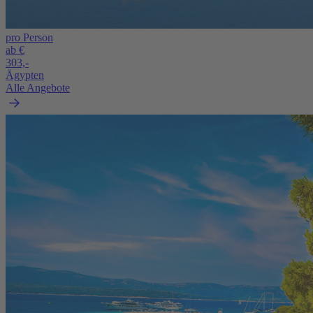
pro Person
ab €
303,-
Ägypten
Alle Angebote