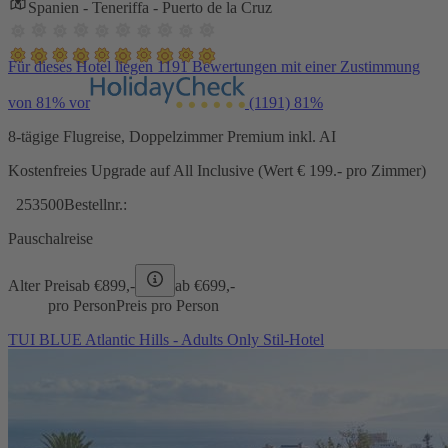
Spanien - Teneriffa - Puerto de la Cruz
Für dieses Hotel liegen 1191 Bewertungen mit einer Zustimmung
von 81% vor
(1191)
81%
8-tägige Flugreise, Doppelzimmer Premium inkl. AI
Kostenfreies Upgrade auf All Inclusive (Wert € 199.- pro Zimmer)
253500
Bestellnr.:
Pauschalreise
Alter Preis
ab €
899,-
ab €
699,-
pro Person
Preis pro Person
TUI BLUE Atlantic Hills - Adults Only Stil-Hotel