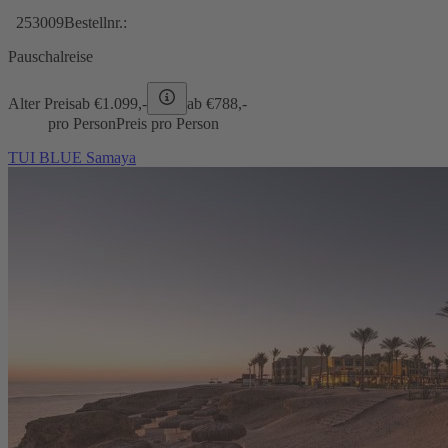
253009
Bestellnr.:
Pauschalreise
Alter Preis
ab €
1.099,-
ab €
788,-
pro Person
Preis pro Person
TUI BLUE Samaya