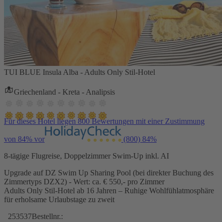
TUI BLUE Insula Alba - Adults Only Stil-Hotel
Griechenland - Kreta - Analipsis
Für dieses Hotel liegen 800 Bewertungen mit einer Zustimmung
von 84% vor
(800)
84%
8-tägige Flugreise, Doppelzimmer Swim-Up inkl. AI
Upgrade auf DZ Swim Up Sharing Pool (bei direkter Buchung des
Zimmertyps DZX2) - Wert: ca. € 550,- pro Zimmer
Adults Only Stil-Hotel ab 16 Jahren – Ruhige Wohlfühlatmosphäre
für erholsame Urlaubstage zu zweit
253537
Bestellnr.: