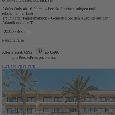
8-tägige Flugreise, DZ inkl. HP
Adults Only ab 16 Jahren – Perfekt für einen ruhigen und
erholsamen Urlaub
Traumhafter Panoramablick – Genießen Sie den Ausblick auf den
Atlantik und den Teide
253538
Bestellnr.:
Pauschalreise
Alter Preis
ab €
999,-
ab €
699,-
pro Person
Preis pro Person
R2 Lago Playa Park