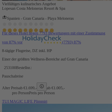
Vielfältiges kulinarisches Angebot
Lopesan Costa Meloneras Resort & Spa
Spanien - Gran Canaria - Playa Meloneras
Für dieses Hotel liegen 7793 Bewertungen mit einer Zustimmung
von 87% vor
(7793)
87%
8-tägige Flugreise, DZ inkl. HP
Einer der größten Wellness-Bereiche auf Gran Canaria
253100
Bestellnr.:
Pauschalreise
Alter Preis
ab €
1.699,-
ab €
1.005,-
pro Person
Preis pro Person
TUI MAGIC LIFE Plimmiri