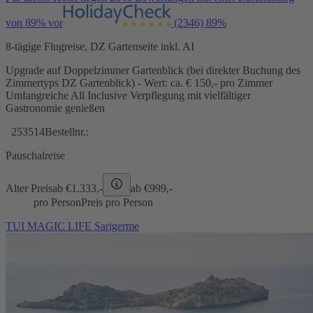
von 89% vor
(2346)
89%
8-tägige Flugreise, DZ Gartenseite inkl. AI
Upgrade auf Doppelzimmer Gartenblick (bei direkter Buchung des
Zimmertyps DZ Gartenblick) - Wert: ca. € 150,- pro Zimmer
Umfangreiche All Inclusive Verpflegung mit vielfältiger
Gastronomie genießen
253514
Bestellnr.:
Pauschalreise
Alter Preis
ab €
1.333,-
ab €
999,-
pro Person
Preis pro Person
TUI MAGIC LIFE Sarigerme