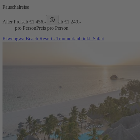
Pauschalreise
Alter Preis
ab €
1.456,-
ab €
1.249,-
pro Person
Preis pro Person
Kiwengwa Beach Resort - Traumurlaub inkl. Safari