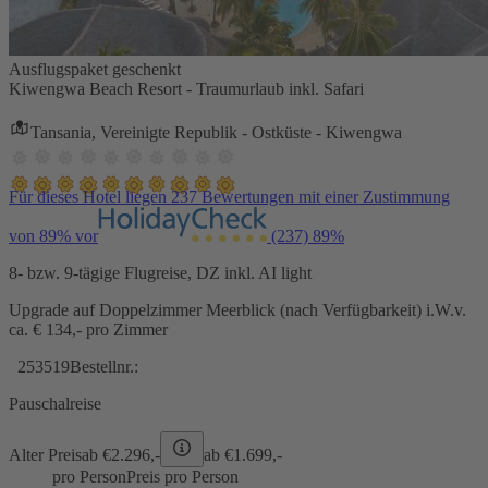
Ausflugspaket geschenkt
Kiwengwa Beach Resort - Traumurlaub inkl. Safari
Tansania, Vereinigte Republik - Ostküste - Kiwengwa
Für dieses Hotel liegen 237 Bewertungen mit einer Zustimmung
von 89% vor
(237)
89%
8- bzw. 9-tägige Flugreise, DZ inkl. AI light
Upgrade auf Doppelzimmer Meerblick (nach Verfügbarkeit) i.W.v.
ca. € 134,- pro Zimmer
253519
Bestellnr.:
Pauschalreise
Alter Preis
ab €
2.296,-
ab €
1.699,-
pro Person
Preis pro Person