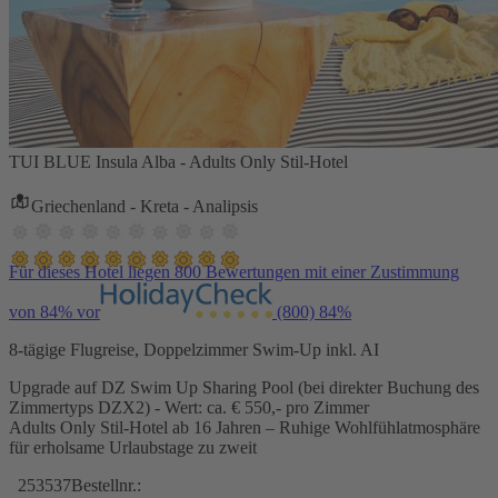
TUI BLUE Insula Alba - Adults Only Stil-Hotel
Griechenland - Kreta - Analipsis
Für dieses Hotel liegen 800 Bewertungen mit einer Zustimmung
von 84% vor
(800)
84%
8-tägige Flugreise, Doppelzimmer Swim-Up inkl. AI
Upgrade auf DZ Swim Up Sharing Pool (bei direkter Buchung des
Zimmertyps DZX2) - Wert: ca. € 550,- pro Zimmer
Adults Only Stil-Hotel ab 16 Jahren – Ruhige Wohlfühlatmosphäre
für erholsame Urlaubstage zu zweit
253537
Bestellnr.: