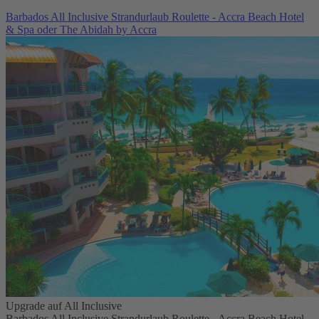
Barbados All Inclusive Strandurlaub Roulette - Accra Beach Hotel
& Spa oder The Abidah by Accra
Upgrade auf All Inclusive
Barbados All Inclusive Strandurlaub Roulette - Accra Beach Hotel