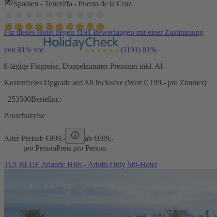
Spanien - Teneriffa - Puerto de la Cruz
Für dieses Hotel liegen 1191 Bewertungen mit einer Zustimmung
von 81% vor
(1191)
81%
8-tägige Flugreise, Doppelzimmer Premium inkl. AI
Kostenfreies Upgrade auf All Inclusive (Wert € 199.- pro Zimmer)
253500
Bestellnr.:
Pauschalreise
Alter Preis
ab €
899,-
ab €
699,-
pro Person
Preis pro Person
TUI BLUE Atlantic Hills - Adults Only Stil-Hotel