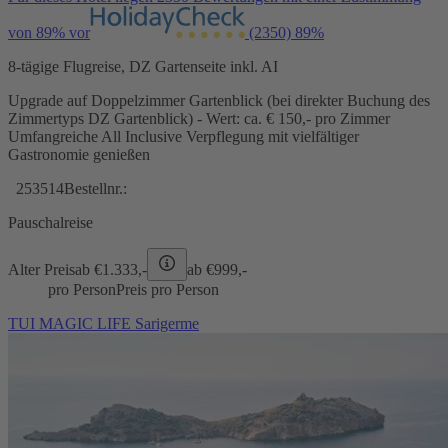
von 89% vor
(2350)
89%
8-tägige Flugreise, DZ Gartenseite inkl. AI
Upgrade auf Doppelzimmer Gartenblick (bei direkter Buchung des
Zimmertyps DZ Gartenblick) - Wert: ca. € 150,- pro Zimmer
Umfangreiche All Inclusive Verpflegung mit vielfältiger
Gastronomie genießen
253514
Bestellnr.:
Pauschalreise
Alter Preis
ab €
1.333,-
ab €
999,-
pro Person
Preis pro Person
TUI MAGIC LIFE Sarigerme