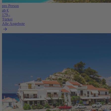
pro Person
ab €
179,-
Türkei
Alle Angebote