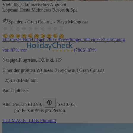
Vielfältiges kulinarisches Angebot
Lopesan Costa Meloneras Resort & Spa
Spanien - Gran Canaria - Playa Meloneras
Für dieses Hotel liegen 7805 Bewertungen mit einer Zustimmung
von 87% vor
(7805)
87%
8-tägige Flugreise, DZ inkl. HP
Einer der größten Wellness-Bereiche auf Gran Canaria
253100
Bestellnr.:
Pauschalreise
Alter Preis
ab €
1.699,-
ab €
1.005,-
pro Person
Preis pro Person
TUI MAGIC LIFE Plimmiri