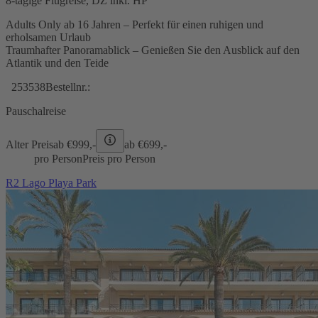
8-tägige Flugreise, DZ inkl. HP
Adults Only ab 16 Jahren – Perfekt für einen ruhigen und
erholsamen Urlaub
Traumhafter Panoramablick – Genießen Sie den Ausblick auf den
Atlantik und den Teide
253538
Bestellnr.:
Pauschalreise
Alter Preis
ab €
999,-
ab €
699,-
pro Person
Preis pro Person
R2 Lago Playa Park