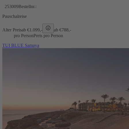
253009
Bestellnr.:
Pauschalreise
Alter Preis
ab €
1.099,-
ab €
788,-
pro Person
Preis pro Person
TUI BLUE Samaya