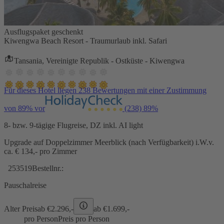
Ausflugspaket geschenkt
Kiwengwa Beach Resort - Traumurlaub inkl. Safari
Tansania, Vereinigte Republik - Ostküste - Kiwengwa
Für dieses Hotel liegen 238 Bewertungen mit einer Zustimmung
von 89% vor
(238)
89%
8- bzw. 9-tägige Flugreise, DZ inkl. AI light
Upgrade auf Doppelzimmer Meerblick (nach Verfügbarkeit) i.W.v.
ca. € 134,- pro Zimmer
253519
Bestellnr.:
Pauschalreise
Alter Preis
ab €
2.296,-
ab €
1.699,-
pro Person
Preis pro Person