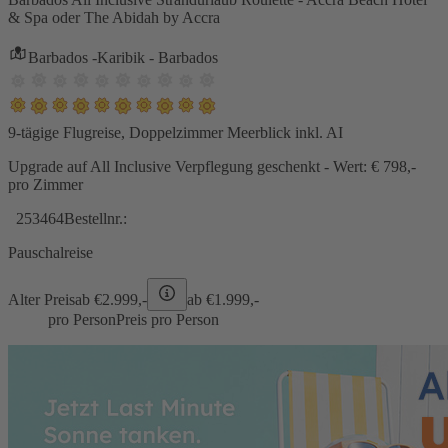
& Spa oder The Abidah by Accra
Barbados -Karibik - Barbados
9-tägige Flugreise, Doppelzimmer Meerblick inkl. AI
Upgrade auf All Inclusive Verpflegung geschenkt - Wert: € 798,-
pro Zimmer
253464
Bestellnr.:
Pauschalreise
Alter Preis
ab €
2.999,-
ab €
1.999,-
pro Person
Preis pro Person