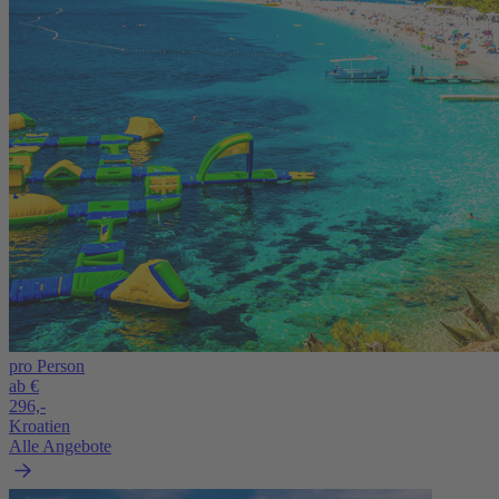
pro Person
ab €
296,-
Kroatien
Alle Angebote