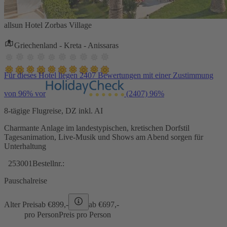
allsun Hotel Zorbas Village
Griechenland - Kreta - Anissaras
Für dieses Hotel liegen 2407 Bewertungen mit einer Zustimmung
von 96% vor
(2407)
96%
8-tägige Flugreise, DZ inkl. AI
Charmante Anlage im landestypischen, kretischen Dorfstil
Tagesanimation, Live-Musik und Shows am Abend sorgen für
Unterhaltung
253001
Bestellnr.:
Pauschalreise
Alter Preis
ab €
899,-
ab €
697,-
pro Person
Preis pro Person