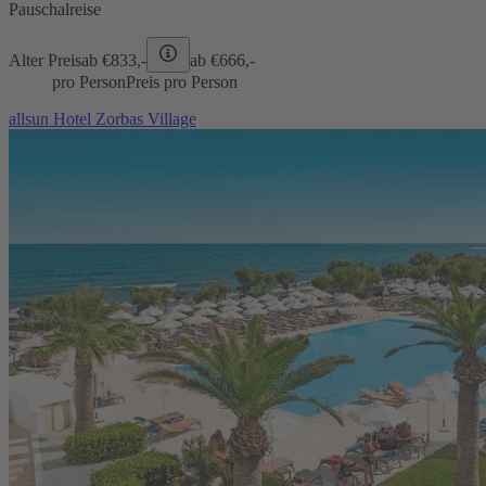
Pauschalreise
Alter Preis
ab €
833,-
ab €
666,-
pro Person
Preis pro Person
allsun Hotel Zorbas Village