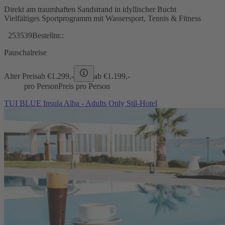
Direkt am traumhaften Sandstrand in idyllischer Bucht
Vielfältiges Sportprogramm mit Wassersport, Tennis & Fitness
253539
Bestellnr.:
Pauschalreise
Alter Preis
ab €
1.299,-
ab €
1.199,-
pro Person
Preis pro Person
TUI BLUE Insula Alba - Adults Only Stil-Hotel