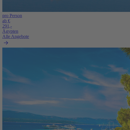
pro Person
ab €
291,-
Ägypten
Alle Angebote