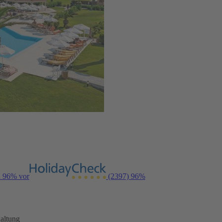
n 96% vor
(2397)
96%
altung