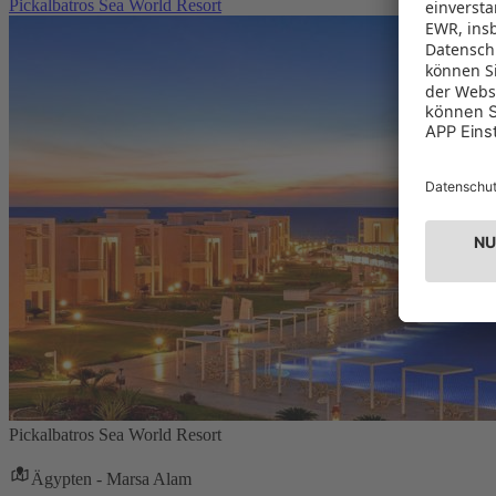
Pickalbatros Sea World Resort
Pickalbatros Sea World Resort
Ägypten - Marsa Alam