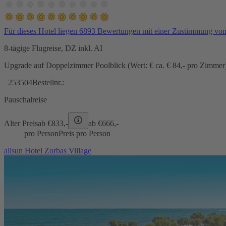
Für dieses Hotel liegen 6893 Bewertungen mit einer Zustimmung vo
8-tägige Flugreise, DZ inkl. AI
Upgrade auf Doppelzimmer Poolblick (Wert: € ca. € 84,- pro Zimmer) 
253504
Bestellnr.:
Pauschalreise
Alter Preis
ab €
833,-
ab €
666,-
pro Person
Preis pro Person
allsun Hotel Zorbas Village