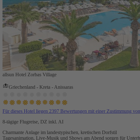
allsun Hotel Zorbas Village
Griechenland - Kreta - Anissaras
Für dieses Hotel liegen 2397 Bewertungen mit einer Zustimmung vo
8-tägige Flugreise, DZ inkl. AI
Charmante Anlage im landestypischen, kretischen Dorfstil
Tagesanimation, Live-Musik und Shows am Abend sorgen für Unterh