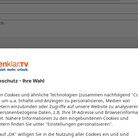
en.
el in einem Paket kombiniert werden – das spart Zeit und Geld. Nutzen 
en!