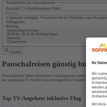
Suchkriterien für Pauschalreisen
Reiseziel/ TV-Bestellnummer/ Hotel
0 Optionen verfügbar. Verwenden Sie die Pfeiltasten zum Navigier
Abflughafen
Beliebig
Reisezeitraum & Dauer
09.08.26 - 09.11.26, Beliebige Dauer
Reisende
2 Erwachsene
Suchen
Pauschalreisen günstig buchen
Pauschalreisen bieten stressfreien Urlaubsgenuss, indem Flug und Hot
bei sonnenklar.TV buchen und unvergessliche Urlaubsmomente erleb
Top TV-Angebote inklusive Flug