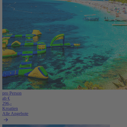
pro Person
ab €
296,-
Kroatien
Alle Angebote