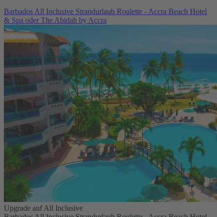
Barbados All Inclusive Strandurlaub Roulette - Accra Beach Hotel
& Spa oder The Abidah by Accra
Upgrade auf All Inclusive
Barbados All Inclusive Strandurlaub Roulette - Accra Beach Hotel