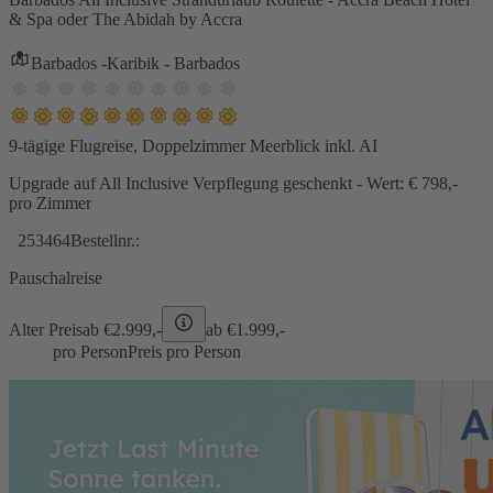
& Spa oder The Abidah by Accra
Barbados -Karibik - Barbados
9-tägige Flugreise, Doppelzimmer Meerblick inkl. AI
Upgrade auf All Inclusive Verpflegung geschenkt - Wert: € 798,-
pro Zimmer
253464
Bestellnr.:
Pauschalreise
Alter Preis
ab €
2.999,-
ab €
1.999,-
pro Person
Preis pro Person