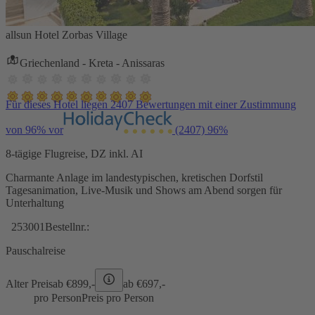
allsun Hotel Zorbas Village
Griechenland - Kreta - Anissaras
Für dieses Hotel liegen 2407 Bewertungen mit einer Zustimmung
von 96% vor
(2407)
96%
8-tägige Flugreise, DZ inkl. AI
Charmante Anlage im landestypischen, kretischen Dorfstil
Tagesanimation, Live-Musik und Shows am Abend sorgen für
Unterhaltung
253001
Bestellnr.:
Pauschalreise
Alter Preis
ab €
899,-
ab €
697,-
pro Person
Preis pro Person