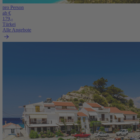
pro Person
ab €
179,-
Türkei
Alle Angebote