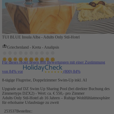
TUI BLUE Insula Alba - Adults Only Stil-Hotel
Griechenland - Kreta - Analipsis
Für dieses Hotel liegen 800 Bewertungen mit einer Zustimmung
von 84% vor
(800)
84%
8-tägige Flugreise, Doppelzimmer Swim-Up inkl. AI
Upgrade auf DZ Swim Up Sharing Pool (bei direkter Buchung des
Zimmertyps DZX2) - Wert: ca. € 550,- pro Zimmer
Adults Only Stil-Hotel ab 16 Jahren – Ruhige Wohlfühlatmosphäre
für erholsame Urlaubstage zu zweit
253537
Bestellnr.: