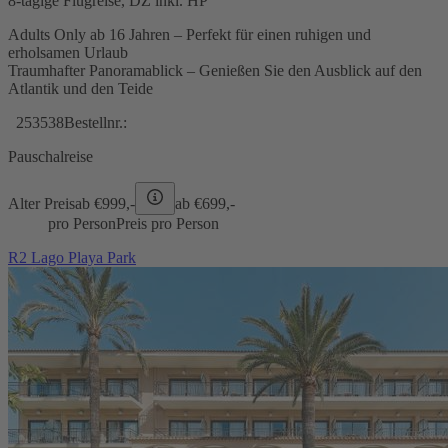
8-tägige Flugreise, DZ inkl. HP
Adults Only ab 16 Jahren – Perfekt für einen ruhigen und
erholsamen Urlaub
Traumhafter Panoramablick – Genießen Sie den Ausblick auf den
Atlantik und den Teide
253538
Bestellnr.:
Pauschalreise
Alter Preis
ab €
999,-
ab €
699,-
pro Person
Preis pro Person
R2 Lago Playa Park