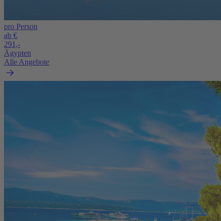
pro Person
ab €
291,-
Ägypten
Alle Angebote