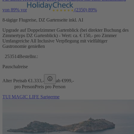
von 89% vor
(2350)
89%
8-tägige Flugreise, DZ Gartenseite inkl. AI
Upgrade auf Doppelzimmer Gartenblick (bei direkter Buchung des
Zimmertyps DZ Gartenblick) - Wert: ca. € 150,- pro Zimmer
Umfangreiche All Inclusive Verpflegung mit vielfältiger
Gastronomie genießen
253514
Bestellnr.:
Pauschalreise
Alter Preis
ab €
1.333,-
ab €
999,-
pro Person
Preis pro Person
TUI MAGIC LIFE Sarigerme