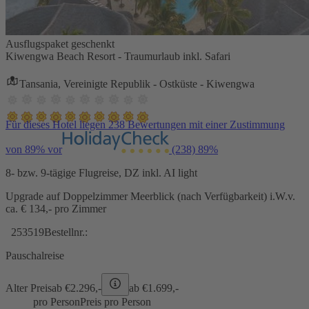
Ausflugspaket geschenkt
Kiwengwa Beach Resort - Traumurlaub inkl. Safari
Tansania, Vereinigte Republik - Ostküste - Kiwengwa
Für dieses Hotel liegen 238 Bewertungen mit einer Zustimmung
von 89% vor
(238)
89%
8- bzw. 9-tägige Flugreise, DZ inkl. AI light
Upgrade auf Doppelzimmer Meerblick (nach Verfügbarkeit) i.W.v.
ca. € 134,- pro Zimmer
253519
Bestellnr.:
Pauschalreise
Alter Preis
ab €
2.296,-
ab €
1.699,-
pro Person
Preis pro Person