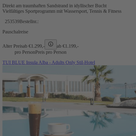
Direkt am traumhaften Sandstrand in idyllischer Bucht
Vielfältiges Sportprogramm mit Wassersport, Tennis & Fitness
253539
Bestellnr.:
Pauschalreise
Alter Preis
ab €
1.299,-
ab €
1.199,-
pro Person
Preis pro Person
TUI BLUE Insula Alba - Adults Only Stil-Hotel