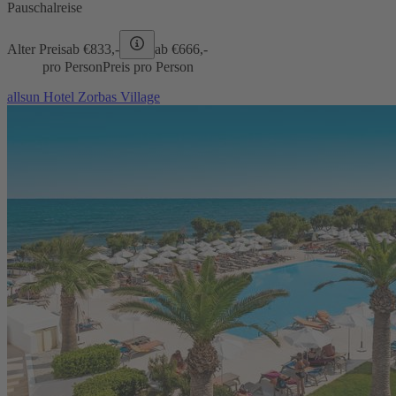
Pauschalreise
Alter Preis
ab €
833,-
ab €
666,-
pro Person
Preis pro Person
allsun Hotel Zorbas Village