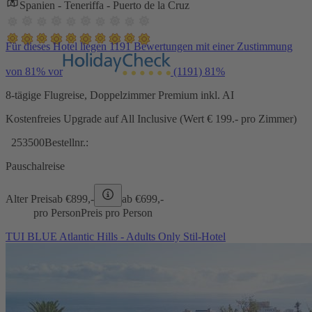
Spanien - Teneriffa - Puerto de la Cruz
Für dieses Hotel liegen 1191 Bewertungen mit einer Zustimmung
von 81% vor
(1191)
81%
8-tägige Flugreise, Doppelzimmer Premium inkl. AI
Kostenfreies Upgrade auf All Inclusive (Wert € 199.- pro Zimmer)
253500
Bestellnr.:
Pauschalreise
Alter Preis
ab €
899,-
ab €
699,-
pro Person
Preis pro Person
TUI BLUE Atlantic Hills - Adults Only Stil-Hotel