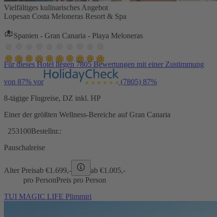
Vielfältiges kulinarisches Angebot
Lopesan Costa Meloneras Resort & Spa
Spanien - Gran Canaria - Playa Meloneras
Für dieses Hotel liegen 7805 Bewertungen mit einer Zustimmung
von 87% vor
(7805)
87%
8-tägige Flugreise, DZ inkl. HP
Einer der größten Wellness-Bereiche auf Gran Canaria
253100
Bestellnr.:
Pauschalreise
Alter Preis
ab €
1.699,-
ab €
1.005,-
pro Person
Preis pro Person
TUI MAGIC LIFE Plimmiri