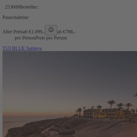
253009
Bestellnr.:
Pauschalreise
Alter Preis
ab €
1.099,-
ab €
788,-
pro Person
Preis pro Person
TUI BLUE Samaya