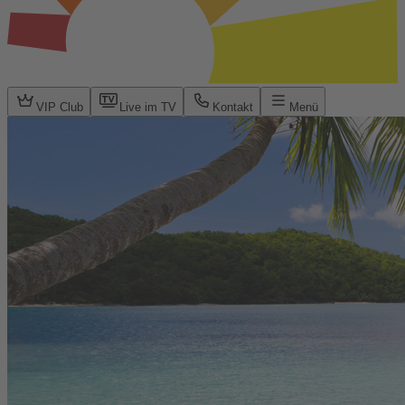
VIP Club
Live im TV
Kontakt
Menü