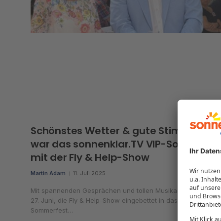
Schönstes Wetter & gute Stimmung –
war das sonnenklar.TV VIP-Sommerfe
mit der Fly & Help-Show
Martin Adam
11. Juli 2025
Mit spannenden Gesprächen und tollen Musikacts fand am Fr
27. Juni, die Fly & Help-Show eingebettet in das sonnenklar.T
Sommerfest…