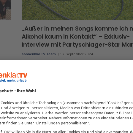
„Außer in meinen Songs komme ich 
Alkohol kaum in Kontakt“ – Exklusiv-
Interview mit Partyschlager-Star Mar
sonnenklar.TV Team
16. September 2024
Der Mallorca-Star rockt die Mosel – live auf sonnenklar.TV i
Fly & Help Show“ am Freitag, den 20. September,…
 so
st
eitag,
V VIP-