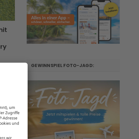
mit
ry
GEWINNSPIEL FOTO-JAGD:
n „Die