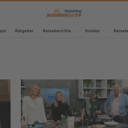
pps
Ratgeber
Reiseberichte
Insides
Reisel