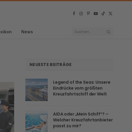
Facebook
Instagram
Pinterest
YouTube
TikTok
X
(Twitter)
exikon
News
NEUESTE BEITRÄGE
Legend of the Seas: Unsere
Eindrücke vom größten
Kreuzfahrtschiff der Welt
AIDA oder „Mein Schiff“? –
Welcher Kreuzfahrtanbieter
passt zu mir?