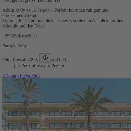
8-tägige Flugreise, DZ inkl. HP
Adults Only ab 16 Jahren – Perfekt für einen ruhigen und
erholsamen Urlaub
Traumhafter Panoramablick – Genießen Sie den Ausblick auf den
Atlantik und den Teide
253538
Bestellnr.:
Pauschalreise
Alter Preis
ab €
999,-
ab €
699,-
pro Person
Preis pro Person
R2 Lago Playa Park