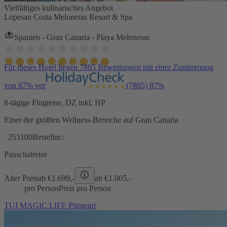
Vielfältiges kulinarisches Angebot
Lopesan Costa Meloneras Resort & Spa
Spanien - Gran Canaria - Playa Meloneras
Für dieses Hotel liegen 7805 Bewertungen mit einer Zustimmung
von 87% vor
(7805)
87%
8-tägige Flugreise, DZ inkl. HP
Einer der größten Wellness-Bereiche auf Gran Canaria
253100
Bestellnr.:
Pauschalreise
Alter Preis
ab €
1.699,-
ab €
1.005,-
pro Person
Preis pro Person
TUI MAGIC LIFE Plimmiri