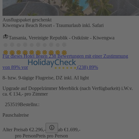
Ausflugspaket geschenkt
Kiwengwa Beach Resort - Traumurlaub inkl. Safari
Tansania, Vereinigte Republik - Ostküste - Kiwengwa
Für dieses Hotel liegen 238 Bewertungen mit einer Zustimmung
von 89% vor
(238)
89%
8- bzw. 9-tägige Flugreise, DZ inkl. AI light
Upgrade auf Doppelzimmer Meerblick (nach Verfügbarkeit) i.W.v.
ca. € 134,- pro Zimmer
253519
Bestellnr.:
Pauschalreise
Alter Preis
ab €
2.296,-
ab €
1.699,-
pro Person
Preis pro Person