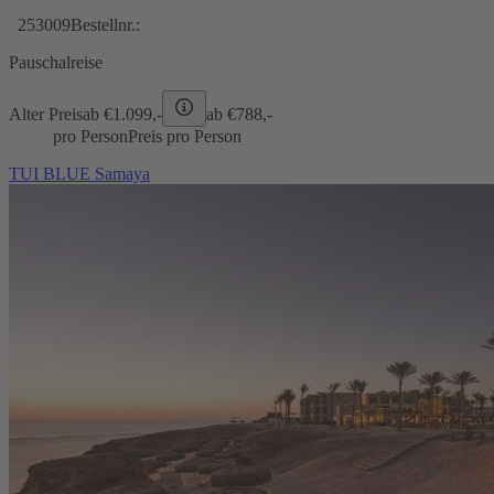
253009
Bestellnr.:
Pauschalreise
Alter Preis
ab €
1.099,-
ab €
788,-
pro Person
Preis pro Person
TUI BLUE Samaya