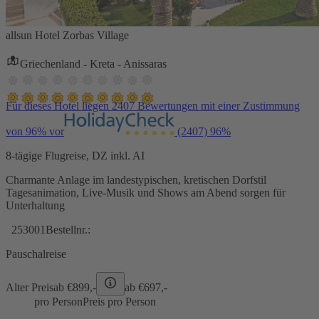
allsun Hotel Zorbas Village
Griechenland - Kreta - Anissaras
Für dieses Hotel liegen 2407 Bewertungen mit einer Zustimmung
von 96% vor
(2407)
96%
8-tägige Flugreise, DZ inkl. AI
Charmante Anlage im landestypischen, kretischen Dorfstil
Tagesanimation, Live-Musik und Shows am Abend sorgen für
Unterhaltung
253001
Bestellnr.:
Pauschalreise
Alter Preis
ab €
899,-
ab €
697,-
pro Person
Preis pro Person