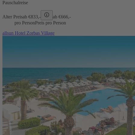
Pauschalreise
Alter Preis
ab €
833,-
ab €
666,-
pro Person
Preis pro Person
allsun Hotel Zorbas Village