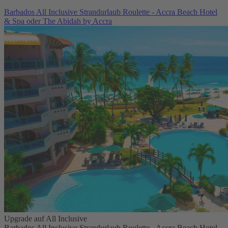
Barbados All Inclusive Strandurlaub Roulette - Accra Beach Hotel
& Spa oder The Abidah by Accra
Upgrade auf All Inclusive
Barbados All Inclusive Strandurlaub Roulette - Accra Beach Hotel