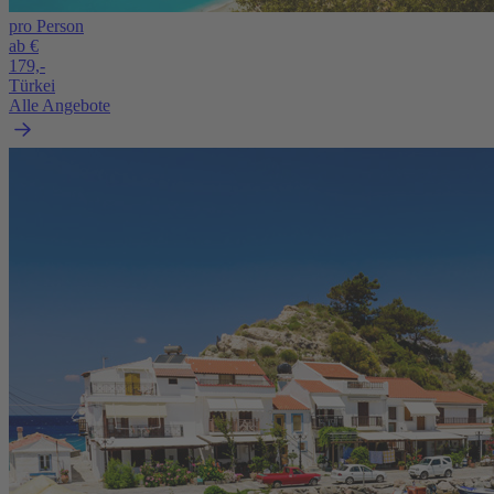
pro Person
ab €
179,-
Türkei
Alle Angebote