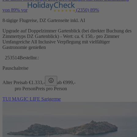
von 89% vor
(2350)
89%
8-tägige Flugreise, DZ Gartenseite inkl. AI
Upgrade auf Doppelzimmer Gartenblick (bei direkter Buchung des
Zimmertyps DZ Gartenblick) - Wert: ca. € 150,- pro Zimmer
Umfangreiche All Inclusive Verpflegung mit vielfältiger
Gastronomie genießen
253514
Bestellnr.:
Pauschalreise
Alter Preis
ab €
1.333,-
ab €
999,-
pro Person
Preis pro Person
TUI MAGIC LIFE Sarigerme