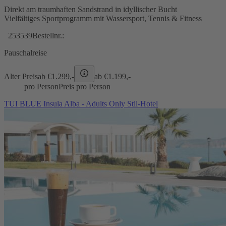
Direkt am traumhaften Sandstrand in idyllischer Bucht
Vielfältiges Sportprogramm mit Wassersport, Tennis & Fitness
253539
Bestellnr.:
Pauschalreise
Alter Preis
ab €
1.299,-
ab €
1.199,-
pro Person
Preis pro Person
TUI BLUE Insula Alba - Adults Only Stil-Hotel