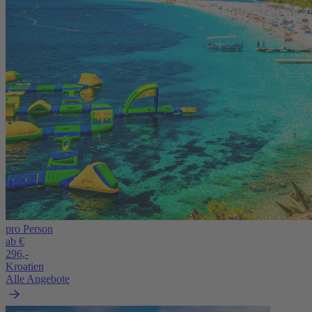
pro Person
ab €
296,-
Kroatien
Alle Angebote