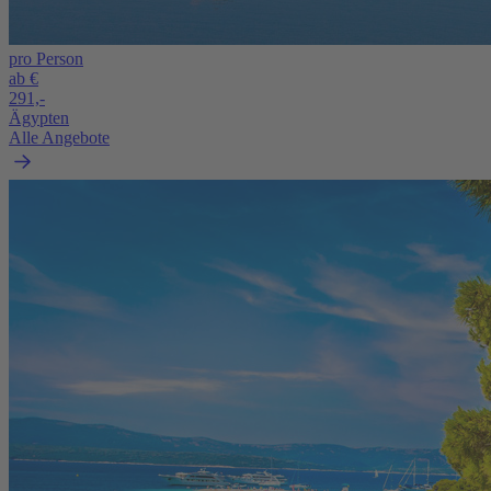
pro Person
ab €
291,-
Ägypten
Alle Angebote