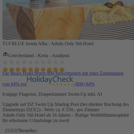
TUI BLUE Insula Alba - Adults Only Stil-Hotel
Griechenland - Kreta - Analipsis
Für dieses Hotel liegen 800 Bewertungen mit einer Zustimmung
von 84% vor
(800)
84%
8-tägige Flugreise, Doppelzimmer Swim-Up inkl. AI
Upgrade auf DZ Swim Up Sharing Pool (bei direkter Buchung des
Zimmertyps DZX2) - Wert: ca. € 550,- pro Zimmer
Adults Only Stil-Hotel ab 16 Jahren – Ruhige Wohlfühlatmosphäre
für erholsame Urlaubstage zu zweit
253537
Bestellnr.: