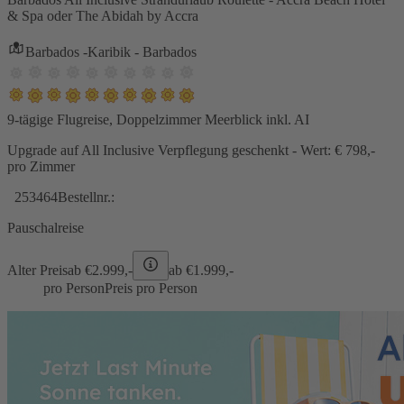
& Spa oder The Abidah by Accra
Barbados -Karibik - Barbados
9-tägige Flugreise, Doppelzimmer Meerblick inkl. AI
Upgrade auf All Inclusive Verpflegung geschenkt - Wert: € 798,-
pro Zimmer
253464
Bestellnr.:
Pauschalreise
Alter Preis
ab €
2.999,-
ab €
1.999,-
pro Person
Preis pro Person