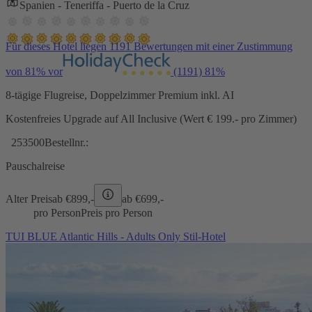
Spanien - Teneriffa - Puerto de la Cruz
Für dieses Hotel liegen 1191 Bewertungen mit einer Zustimmung
von 81% vor
(1191)
81%
8-tägige Flugreise, Doppelzimmer Premium inkl. AI
Kostenfreies Upgrade auf All Inclusive (Wert € 199.- pro Zimmer)
253500
Bestellnr.:
Pauschalreise
Alter Preis
ab €
899,-
ab €
699,-
pro Person
Preis pro Person
TUI BLUE Atlantic Hills - Adults Only Stil-Hotel