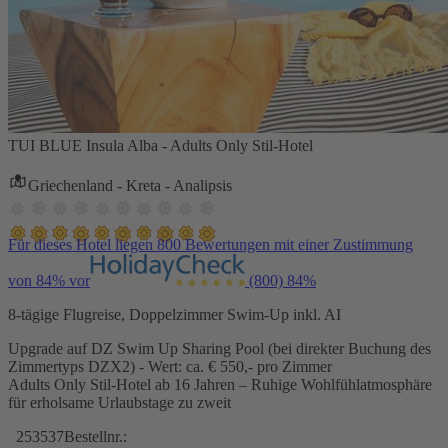
TUI BLUE Insula Alba - Adults Only Stil-Hotel
Griechenland - Kreta - Analipsis
Für dieses Hotel liegen 800 Bewertungen mit einer Zustimmung
von 84% vor
(800)
84%
8-tägige Flugreise, Doppelzimmer Swim-Up inkl. AI
Upgrade auf DZ Swim Up Sharing Pool (bei direkter Buchung des
Zimmertyps DZX2) - Wert: ca. € 550,- pro Zimmer
Adults Only Stil-Hotel ab 16 Jahren – Ruhige Wohlfühlatmosphäre
für erholsame Urlaubstage zu zweit
253537
Bestellnr.: