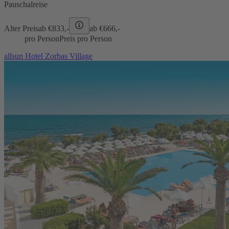
Pauschalreise
Alter Preis
ab €
833,-
ab €
666,-
pro Person
Preis pro Person
allsun Hotel Zorbas Village