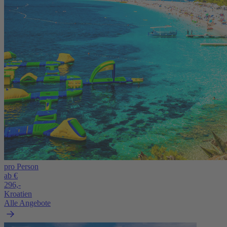
pro Person
ab €
296,-
Kroatien
Alle Angebote