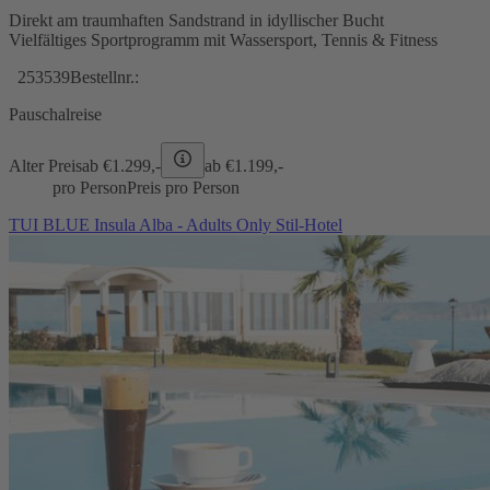
Direkt am traumhaften Sandstrand in idyllischer Bucht
Vielfältiges Sportprogramm mit Wassersport, Tennis & Fitness
253539
Bestellnr.:
Pauschalreise
Alter Preis
ab €
1.299,-
ab €
1.199,-
pro Person
Preis pro Person
TUI BLUE Insula Alba - Adults Only Stil-Hotel