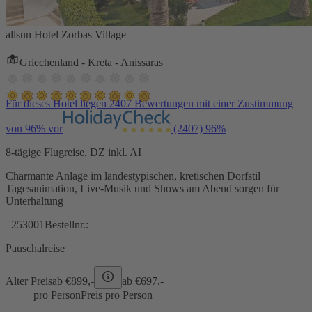
allsun Hotel Zorbas Village
Griechenland - Kreta - Anissaras
Für dieses Hotel liegen 2407 Bewertungen mit einer Zustimmung
von 96% vor
(2407)
96%
8-tägige Flugreise, DZ inkl. AI
Charmante Anlage im landestypischen, kretischen Dorfstil
Tagesanimation, Live-Musik und Shows am Abend sorgen für
Unterhaltung
253001
Bestellnr.:
Pauschalreise
Alter Preis
ab €
899,-
ab €
697,-
pro Person
Preis pro Person