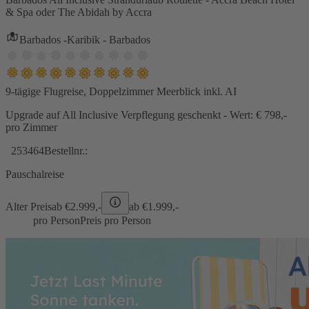
& Spa oder The Abidah by Accra
Barbados -Karibik - Barbados
9-tägige Flugreise, Doppelzimmer Meerblick inkl. AI
Upgrade auf All Inclusive Verpflegung geschenkt - Wert: € 798,-
pro Zimmer
253464
Bestellnr.:
Pauschalreise
Alter Preis
ab €
2.999,-
ab €
1.999,-
pro Person
Preis pro Person