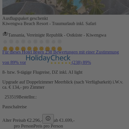
Ausflugspaket geschenkt
Kiwengwa Beach Resort - Traumurlaub inkl. Safari
Tansania, Vereinigte Republik - Ostküste - Kiwengwa
Für dieses Hotel liegen 238 Bewertungen mit einer Zustimmung
von 89% vor
(238)
89%
8- bzw. 9-tägige Flugreise, DZ inkl. AI light
Upgrade auf Doppelzimmer Meerblick (nach Verfügbarkeit) i.W.v.
ca. € 134,- pro Zimmer
253519
Bestellnr.:
Pauschalreise
Alter Preis
ab €
2.296,-
ab €
1.699,-
pro Person
Preis pro Person