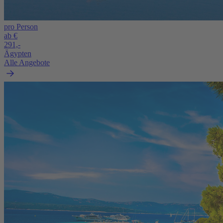
pro Person
ab €
291,-
Ägypten
Alle Angebote