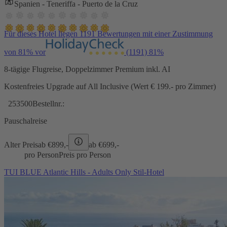
Spanien - Teneriffa - Puerto de la Cruz
Für dieses Hotel liegen 1191 Bewertungen mit einer Zustimmung
von 81% vor
(1191)
81%
8-tägige Flugreise, Doppelzimmer Premium inkl. AI
Kostenfreies Upgrade auf All Inclusive (Wert € 199.- pro Zimmer)
253500
Bestellnr.:
Pauschalreise
Alter Preis
ab €
899,-
ab €
699,-
pro Person
Preis pro Person
TUI BLUE Atlantic Hills - Adults Only Stil-Hotel