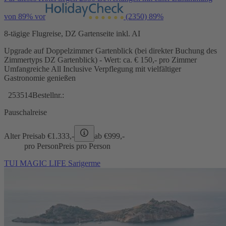
von 89% vor
(2350)
89%
8-tägige Flugreise, DZ Gartenseite inkl. AI
Upgrade auf Doppelzimmer Gartenblick (bei direkter Buchung des
Zimmertyps DZ Gartenblick) - Wert: ca. € 150,- pro Zimmer
Umfangreiche All Inclusive Verpflegung mit vielfältiger
Gastronomie genießen
253514
Bestellnr.:
Pauschalreise
Alter Preis
ab €
1.333,-
ab €
999,-
pro Person
Preis pro Person
TUI MAGIC LIFE Sarigerme