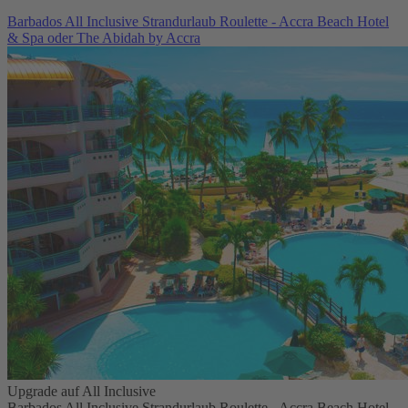
Barbados All Inclusive Strandurlaub Roulette - Accra Beach Hotel
& Spa oder The Abidah by Accra
Upgrade auf All Inclusive
Barbados All Inclusive Strandurlaub Roulette - Accra Beach Hotel