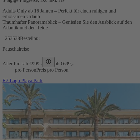
8-tägige Flugreise, DZ inkl. HP
Adults Only ab 16 Jahren – Perfekt für einen ruhigen und
erholsamen Urlaub
Traumhafter Panoramablick – Genießen Sie den Ausblick auf den
Atlantik und den Teide
253538
Bestellnr.:
Pauschalreise
Alter Preis
ab €
999,-
ab €
699,-
pro Person
Preis pro Person
R2 Lago Playa Park