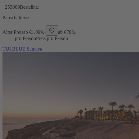
253009
Bestellnr.:
Pauschalreise
Alter Preis
ab €
1.099,-
ab €
788,-
pro Person
Preis pro Person
TUI BLUE Samaya