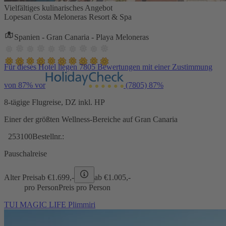
Vielfältiges kulinarisches Angebot
Lopesan Costa Meloneras Resort & Spa
Spanien - Gran Canaria - Playa Meloneras
Für dieses Hotel liegen 7805 Bewertungen mit einer Zustimmung
von 87% vor
(7805)
87%
8-tägige Flugreise, DZ inkl. HP
Einer der größten Wellness-Bereiche auf Gran Canaria
253100
Bestellnr.:
Pauschalreise
Alter Preis
ab €
1.699,-
ab €
1.005,-
pro Person
Preis pro Person
TUI MAGIC LIFE Plimmiri