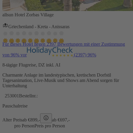
allsun Hotel Zorbas Village
Griechenland - Kreta - Anissaras
Für dieses Hotel liegen 2397 Bewertungen mit einer Zustimmung
von 96% vor
(2397)
96%
8-tägige Flugreise, DZ inkl. AI
Charmante Anlage im landestypischen, kretischen Dorfstil
Tagesanimation, Live-Musik und Shows am Abend sorgen für
Unterhaltung
253001
Bestellnr.:
Pauschalreise
Alter Preis
ab €
899,-
ab €
697,-
pro Person
Preis pro Person