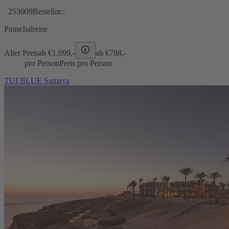
253009
Bestellnr.:
Pauschalreise
Alter Preis
ab €
1.099,-
ab €
788,-
pro Person
Preis pro Person
TUI BLUE Samaya