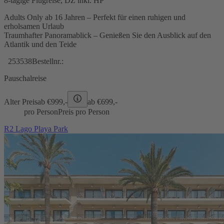
8-tägige Flugreise, DZ inkl. HP
Adults Only ab 16 Jahren – Perfekt für einen ruhigen und
erholsamen Urlaub
Traumhafter Panoramablick – Genießen Sie den Ausblick auf den
Atlantik und den Teide
253538
Bestellnr.:
Pauschalreise
Alter Preis
ab €
999,-
ab €
699,-
pro Person
Preis pro Person
R2 Lago Playa Park