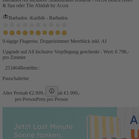
& Spa oder The Abidah by Accra
Barbados -Karibik - Barbados
9-tägige Flugreise, Doppelzimmer Meerblick inkl. AI
Upgrade auf All Inclusive Verpflegung geschenkt - Wert: € 798,-
pro Zimmer
253464
Bestellnr.:
Pauschalreise
Alter Preis
ab €
2.999,-
ab €
1.999,-
pro Person
Preis pro Person