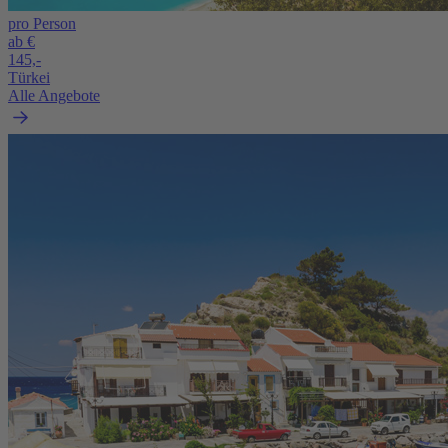
pro Person
ab €
145,-
Türkei
Alle Angebote