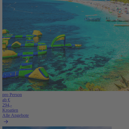
pro Person
ab €
294,-
Kroatien
Alle Angebote