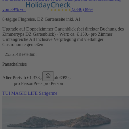
von 89% vor
(2346)
89%
8-tägige Flugreise, DZ Gartenseite inkl. AI
Upgrade auf Doppelzimmer Gartenblick (bei direkter Buchung des
Zimmertyps DZ Gartenblick) - Wert: ca. € 150,- pro Zimmer
Umfangreiche All Inclusive Verpflegung mit vielfältiger
Gastronomie genießen
253514
Bestellnr.:
Pauschalreise
Alter Preis
ab €
1.333,-
ab €
999,-
pro Person
Preis pro Person
TUI MAGIC LIFE Sarigerme