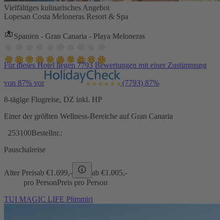
Vielfältiges kulinarisches Angebot
Lopesan Costa Meloneras Resort & Spa
Spanien - Gran Canaria - Playa Meloneras
Für dieses Hotel liegen 7793 Bewertungen mit einer Zustimmung
von 87% vor
(7793)
87%
8-tägige Flugreise, DZ inkl. HP
Einer der größten Wellness-Bereiche auf Gran Canaria
253100
Bestellnr.:
Pauschalreise
Alter Preis
ab €
1.699,-
ab €
1.005,-
pro Person
Preis pro Person
TUI MAGIC LIFE Plimmiri