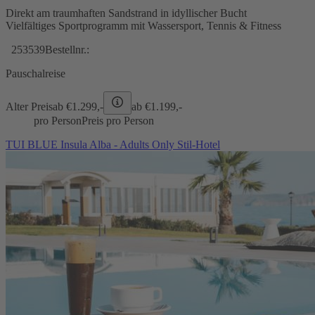
Direkt am traumhaften Sandstrand in idyllischer Bucht
Vielfältiges Sportprogramm mit Wassersport, Tennis & Fitness
253539
Bestellnr.:
Pauschalreise
Alter Preis
ab €
1.299,-
ab €
1.199,-
pro Person
Preis pro Person
TUI BLUE Insula Alba - Adults Only Stil-Hotel