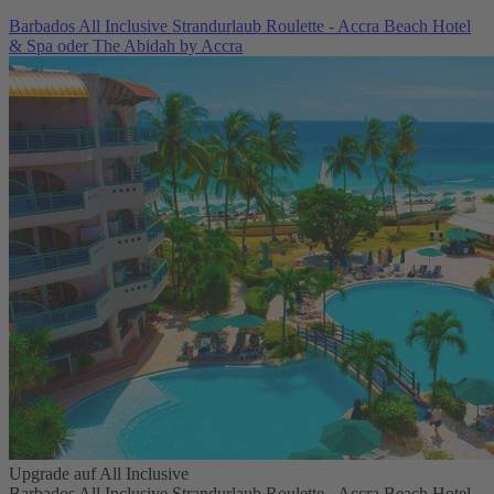
Barbados All Inclusive Strandurlaub Roulette - Accra Beach Hotel
& Spa oder The Abidah by Accra
Upgrade auf All Inclusive
Barbados All Inclusive Strandurlaub Roulette - Accra Beach Hotel