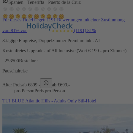
Spanien - Teneriffa - Puerto de la Cruz
Für dieses Hotel liegen 1191 Bewertungen mit einer Zustimmung
von 81% vor
(1191)
81%
8-tägige Flugreise, Doppelzimmer Premium inkl. AI
Kostenfreies Upgrade auf All Inclusive (Wert € 199.- pro Zimmer)
253500
Bestellnr.:
Pauschalreise
Alter Preis
ab €
899,-
ab €
699,-
pro Person
Preis pro Person
TUI BLUE Atlantic Hills - Adults Only Stil-Hotel