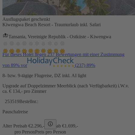
Ausflugspaket geschenkt
Kiwengwa Beach Resort - Traumurlaub inkl. Safari
Tansania, Vereinigte Republik - Ostküste - Kiwengwa
Für dieses Hotel liegen 237 Bewertungen mit einer Zustimmung
von 89% vor
(237)
89%
8- bzw. 9-tägige Flugreise, DZ inkl. AI light
Upgrade auf Doppelzimmer Meerblick (nach Verfügbarkeit) i.W.v.
ca. € 134,- pro Zimmer
253519
Bestellnr.:
Pauschalreise
Alter Preis
ab €
2.296,-
ab €
1.699,-
pro Person
Preis pro Person