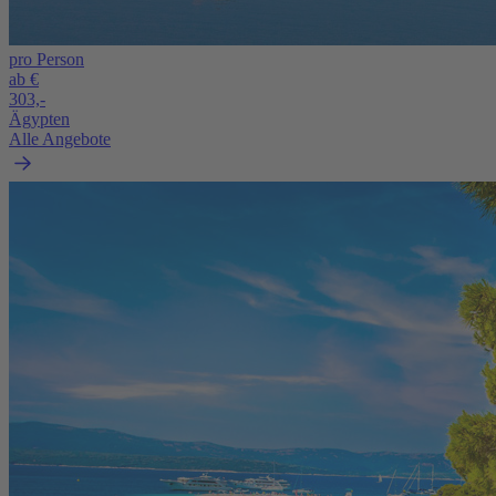
pro Person
ab €
303,-
Ägypten
Alle Angebote