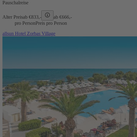
Pauschalreise
Alter Preis
ab €
833,-
ab €
666,-
pro Person
Preis pro Person
allsun Hotel Zorbas Village