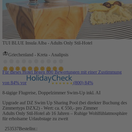
TUI BLUE Insula Alba - Adults Only Stil-Hotel
Griechenland - Kreta - Analipsis
Für dieses Hotel liegen 800 Bewertungen mit einer Zustimmung
von 84% vor
(800)
84%
8-tägige Flugreise, Doppelzimmer Swim-Up inkl. AI
Upgrade auf DZ Swim Up Sharing Pool (bei direkter Buchung des
Zimmertyps DZX2) - Wert: ca. € 550,- pro Zimmer
Adults Only Stil-Hotel ab 16 Jahren – Ruhige Wohlfühlatmosphäre
für erholsame Urlaubstage zu zweit
253537
Bestellnr.: