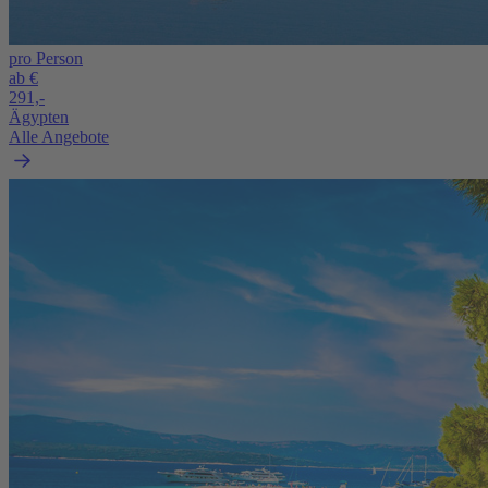
pro Person
ab €
291,-
Ägypten
Alle Angebote