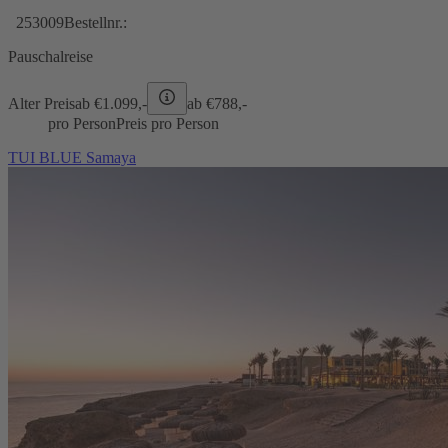
253009
Bestellnr.:
Pauschalreise
Alter Preis
ab €
1.099,-
ab €
788,-
pro Person
Preis pro Person
TUI BLUE Samaya