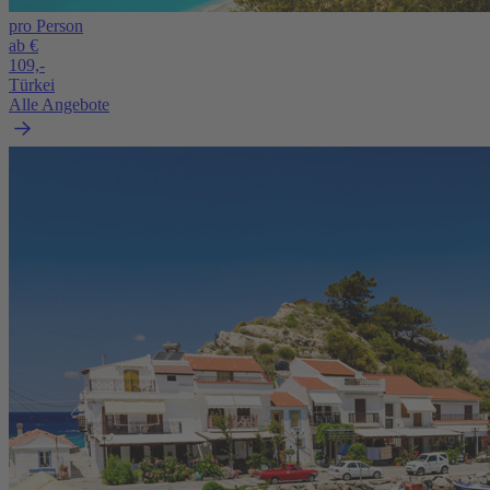
pro Person
ab €
109,-
Türkei
Alle Angebote