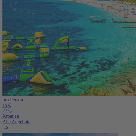
pro Person
ab €
275,-
Kroatien
Alle Angebote