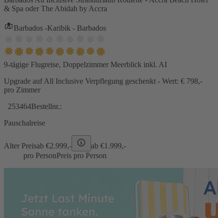
& Spa oder The Abidah by Accra
Barbados -Karibik - Barbados
9-tägige Flugreise, Doppelzimmer Meerblick inkl. AI
Upgrade auf All Inclusive Verpflegung geschenkt - Wert: € 798,-
pro Zimmer
253464
Bestellnr.:
Pauschalreise
Alter Preis
ab €
2.999,-
ab €
1.999,-
pro Person
Preis pro Person