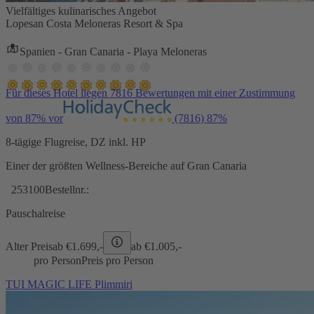
Vielfältiges kulinarisches Angebot
Lopesan Costa Meloneras Resort & Spa
Spanien - Gran Canaria - Playa Meloneras
Für dieses Hotel liegen 7816 Bewertungen mit einer Zustimmung
von 87% vor
(7816)
87%
8-tägige Flugreise, DZ inkl. HP
Einer der größten Wellness-Bereiche auf Gran Canaria
253100
Bestellnr.:
Pauschalreise
Alter Preis
ab €
1.699,-
ab €
1.005,-
pro Person
Preis pro Person
TUI MAGIC LIFE Plimmiri