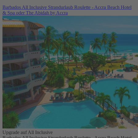
Barbados All Inclusive Strandurlaub Roulette - Accra Beach Hotel
& Spa oder The Abidah by Accra
Upgrade auf All Inclusive
Barbados All Inclusive Strandurlaub Roulette - Accra Beach Hotel