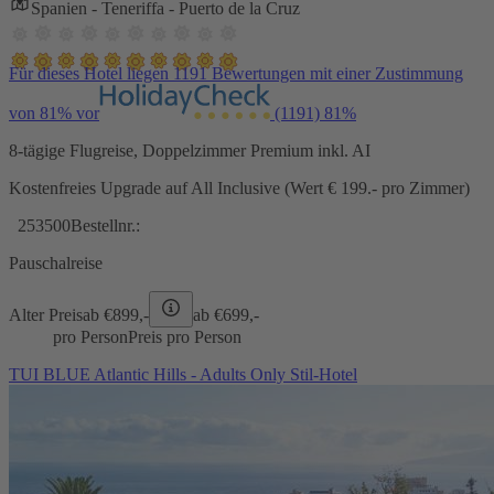
Spanien - Teneriffa - Puerto de la Cruz
Für dieses Hotel liegen 1191 Bewertungen mit einer Zustimmung
von 81% vor
(1191)
81%
8-tägige Flugreise, Doppelzimmer Premium inkl. AI
Kostenfreies Upgrade auf All Inclusive (Wert € 199.- pro Zimmer)
253500
Bestellnr.:
Pauschalreise
Alter Preis
ab €
899,-
ab €
699,-
pro Person
Preis pro Person
TUI BLUE Atlantic Hills - Adults Only Stil-Hotel