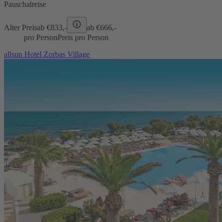
Pauschalreise
Alter Preis
ab €
833,-
ab €
666,-
pro Person
Preis pro Person
allsun Hotel Zorbas Village