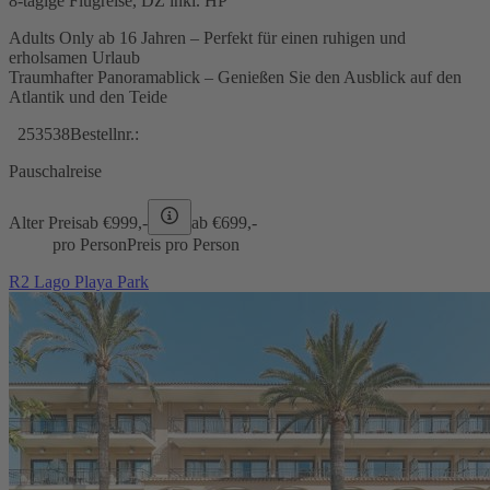
8-tägige Flugreise, DZ inkl. HP
Adults Only ab 16 Jahren – Perfekt für einen ruhigen und
erholsamen Urlaub
Traumhafter Panoramablick – Genießen Sie den Ausblick auf den
Atlantik und den Teide
253538
Bestellnr.:
Pauschalreise
Alter Preis
ab €
999,-
ab €
699,-
pro Person
Preis pro Person
R2 Lago Playa Park