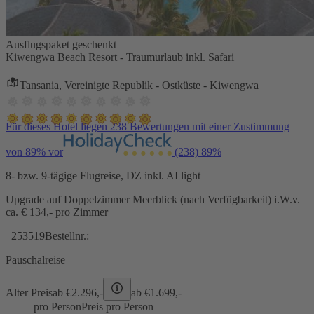
Ausflugspaket geschenkt
Kiwengwa Beach Resort - Traumurlaub inkl. Safari
Tansania, Vereinigte Republik - Ostküste - Kiwengwa
Für dieses Hotel liegen 238 Bewertungen mit einer Zustimmung
von 89% vor
(238)
89%
8- bzw. 9-tägige Flugreise, DZ inkl. AI light
Upgrade auf Doppelzimmer Meerblick (nach Verfügbarkeit) i.W.v.
ca. € 134,- pro Zimmer
253519
Bestellnr.:
Pauschalreise
Alter Preis
ab €
2.296,-
ab €
1.699,-
pro Person
Preis pro Person