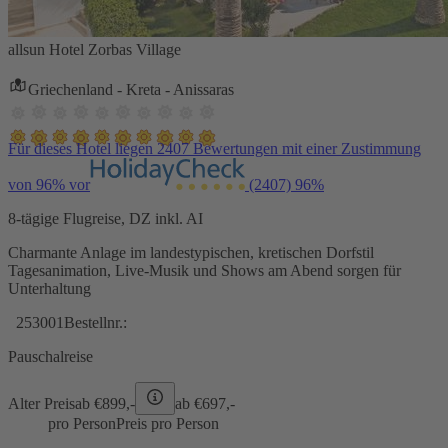
allsun Hotel Zorbas Village
Griechenland - Kreta - Anissaras
Für dieses Hotel liegen 2407 Bewertungen mit einer Zustimmung
von 96% vor
(2407)
96%
8-tägige Flugreise, DZ inkl. AI
Charmante Anlage im landestypischen, kretischen Dorfstil
Tagesanimation, Live-Musik und Shows am Abend sorgen für
Unterhaltung
253001
Bestellnr.:
Pauschalreise
Alter Preis
ab €
899,-
ab €
697,-
pro Person
Preis pro Person