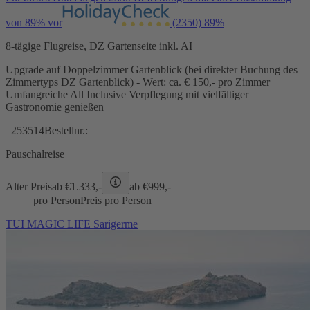
von 89% vor
(2350)
89%
8-tägige Flugreise, DZ Gartenseite inkl. AI
Upgrade auf Doppelzimmer Gartenblick (bei direkter Buchung des
Zimmertyps DZ Gartenblick) - Wert: ca. € 150,- pro Zimmer
Umfangreiche All Inclusive Verpflegung mit vielfältiger
Gastronomie genießen
253514
Bestellnr.:
Pauschalreise
Alter Preis
ab €
1.333,-
ab €
999,-
pro Person
Preis pro Person
TUI MAGIC LIFE Sarigerme