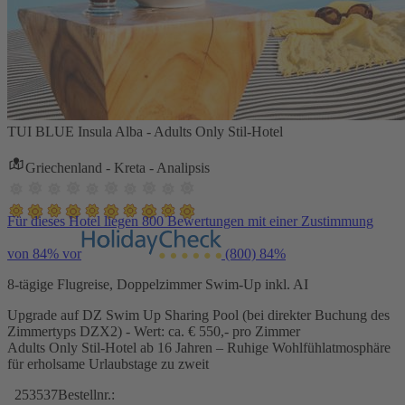
TUI BLUE Insula Alba - Adults Only Stil-Hotel
Griechenland - Kreta - Analipsis
Für dieses Hotel liegen 800 Bewertungen mit einer Zustimmung
von 84% vor
(800)
84%
8-tägige Flugreise, Doppelzimmer Swim-Up inkl. AI
Upgrade auf DZ Swim Up Sharing Pool (bei direkter Buchung des
Zimmertyps DZX2) - Wert: ca. € 550,- pro Zimmer
Adults Only Stil-Hotel ab 16 Jahren – Ruhige Wohlfühlatmosphäre
für erholsame Urlaubstage zu zweit
253537
Bestellnr.: