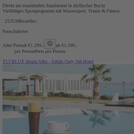
Direkt am traumhaften Sandstrand in idyllischer Bucht
Vielfältiges Sportprogramm mit Wassersport, Tennis & Fitness
253539
Bestellnr.:
Pauschalreise
Alter Preis
ab €
1.299,-
ab €
1.199,-
pro Person
Preis pro Person
TUI BLUE Insula Alba - Adults Only Stil-Hotel