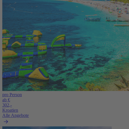
pro Person
ab €
302,-
Kroatien
Alle Angebote