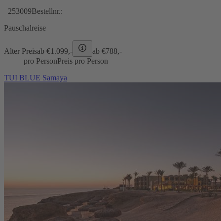
253009
Bestellnr.:
Pauschalreise
Alter Preis
ab €
1.099,-
ab €
788,-
pro Person
Preis pro Person
TUI BLUE Samaya