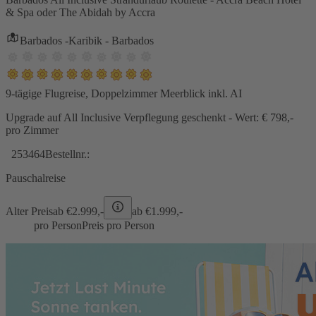
& Spa oder The Abidah by Accra
Barbados -Karibik - Barbados
9-tägige Flugreise, Doppelzimmer Meerblick inkl. AI
Upgrade auf All Inclusive Verpflegung geschenkt - Wert: € 798,-
pro Zimmer
253464
Bestellnr.:
Pauschalreise
Alter Preis
ab €
2.999,-
ab €
1.999,-
pro Person
Preis pro Person