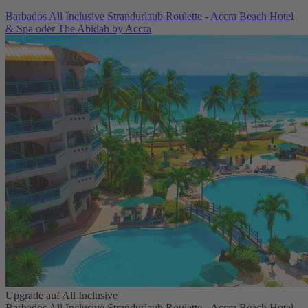
Barbados All Inclusive Strandurlaub Roulette - Accra Beach Hotel
& Spa oder The Abidah by Accra
Upgrade auf All Inclusive
Barbados All Inclusive Strandurlaub Roulette - Accra Beach Hotel