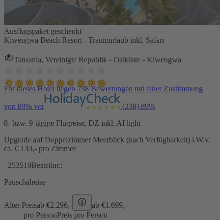
Ausflugspaket geschenkt
Kiwengwa Beach Resort - Traumurlaub inkl. Safari
Tansania, Vereinigte Republik - Ostküste - Kiwengwa
Für dieses Hotel liegen 238 Bewertungen mit einer Zustimmung
von 89% vor
(238)
89%
8- bzw. 9-tägige Flugreise, DZ inkl. AI light
Upgrade auf Doppelzimmer Meerblick (nach Verfügbarkeit) i.W.v.
ca. € 134,- pro Zimmer
253519
Bestellnr.:
Pauschalreise
Alter Preis
ab €
2.296,-
ab €
1.699,-
pro Person
Preis pro Person