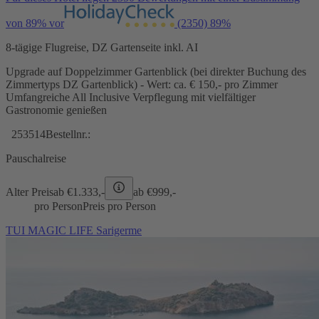
von 89% vor
(2350)
89%
8-tägige Flugreise, DZ Gartenseite inkl. AI
Upgrade auf Doppelzimmer Gartenblick (bei direkter Buchung des
Zimmertyps DZ Gartenblick) - Wert: ca. € 150,- pro Zimmer
Umfangreiche All Inclusive Verpflegung mit vielfältiger
Gastronomie genießen
253514
Bestellnr.:
Pauschalreise
Alter Preis
ab €
1.333,-
ab €
999,-
pro Person
Preis pro Person
TUI MAGIC LIFE Sarigerme