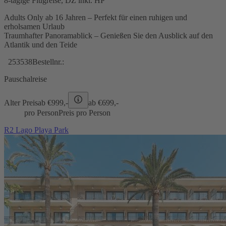
8-tägige Flugreise, DZ inkl. HP
Adults Only ab 16 Jahren – Perfekt für einen ruhigen und
erholsamen Urlaub
Traumhafter Panoramablick – Genießen Sie den Ausblick auf den
Atlantik und den Teide
253538
Bestellnr.:
Pauschalreise
Alter Preis
ab €
999,-
ab €
699,-
pro Person
Preis pro Person
R2 Lago Playa Park