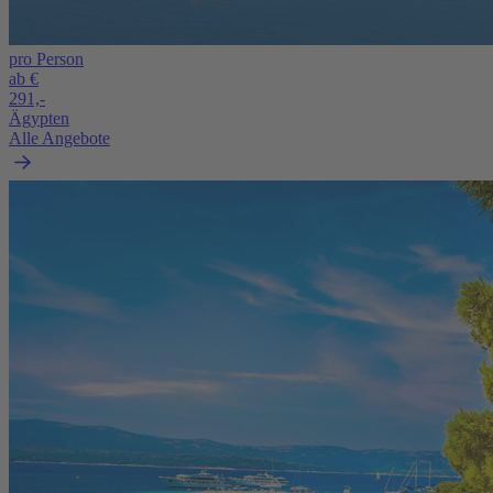
pro Person
ab €
291,-
Ägypten
Alle Angebote