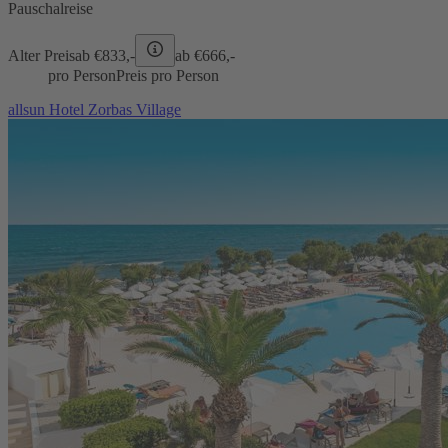
Pauschalreise
Alter Preis
ab €
833,-
ab €
666,-
pro Person
Preis pro Person
allsun Hotel Zorbas Village