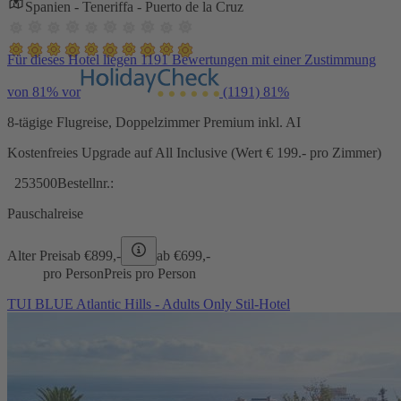
Spanien - Teneriffa - Puerto de la Cruz
Für dieses Hotel liegen 1191 Bewertungen mit einer Zustimmung
von 81% vor
(1191)
81%
8-tägige Flugreise, Doppelzimmer Premium inkl. AI
Kostenfreies Upgrade auf All Inclusive (Wert € 199.- pro Zimmer)
253500
Bestellnr.:
Pauschalreise
Alter Preis
ab €
899,-
ab €
699,-
pro Person
Preis pro Person
TUI BLUE Atlantic Hills - Adults Only Stil-Hotel