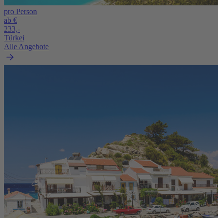
pro Person
ab €
233,-
Türkei
Alle Angebote