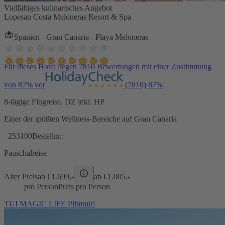
Vielfältiges kulinarisches Angebot
Lopesan Costa Meloneras Resort & Spa
Spanien - Gran Canaria - Playa Meloneras
Für dieses Hotel liegen 7810 Bewertungen mit einer Zustimmung
von 87% vor
(7810)
87%
8-tägige Flugreise, DZ inkl. HP
Einer der größten Wellness-Bereiche auf Gran Canaria
253100
Bestellnr.:
Pauschalreise
Alter Preis
ab €
1.699,-
ab €
1.005,-
pro Person
Preis pro Person
TUI MAGIC LIFE Plimmiri