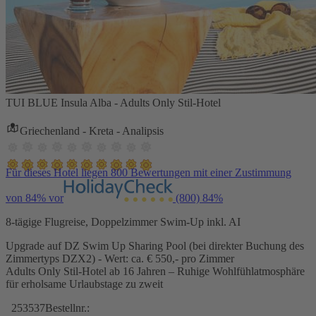
TUI BLUE Insula Alba - Adults Only Stil-Hotel
Griechenland - Kreta - Analipsis
Für dieses Hotel liegen 800 Bewertungen mit einer Zustimmung
von 84% vor
(800)
84%
8-tägige Flugreise, Doppelzimmer Swim-Up inkl. AI
Upgrade auf DZ Swim Up Sharing Pool (bei direkter Buchung des
Zimmertyps DZX2) - Wert: ca. € 550,- pro Zimmer
Adults Only Stil-Hotel ab 16 Jahren – Ruhige Wohlfühlatmosphäre
für erholsame Urlaubstage zu zweit
253537
Bestellnr.: