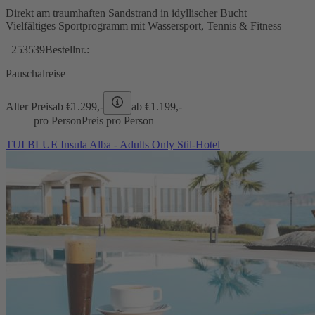
Direkt am traumhaften Sandstrand in idyllischer Bucht
Vielfältiges Sportprogramm mit Wassersport, Tennis & Fitness
253539
Bestellnr.:
Pauschalreise
Alter Preis
ab €
1.299,-
ab €
1.199,-
pro Person
Preis pro Person
TUI BLUE Insula Alba - Adults Only Stil-Hotel