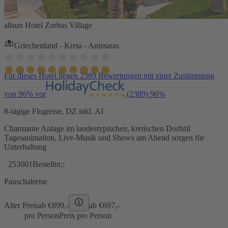
allsun Hotel Zorbas Village
Griechenland - Kreta - Anissaras
Für dieses Hotel liegen 2389 Bewertungen mit einer Zustimmung
von 96% vor
(2389)
96%
8-tägige Flugreise, DZ inkl. AI
Charmante Anlage im landestypischen, kretischen Dorfstil
Tagesanimation, Live-Musik und Shows am Abend sorgen für
Unterhaltung
253001
Bestellnr.:
Pauschalreise
Alter Preis
ab €
899,-
ab €
697,-
pro Person
Preis pro Person