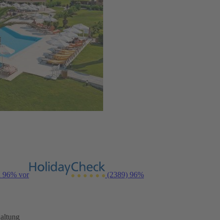
n 96% vor
(2389)
96%
altung