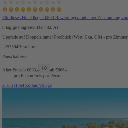
Für dieses Hotel liegen 6893 Bewertungen mit einer Zustimmung vo
8-tägige Flugreise, DZ inkl. AI
Upgrade auf Doppelzimmer Poolblick (Wert: € ca. € 84,- pro Zimmer) 
253504
Bestellnr.:
Pauschalreise
Alter Preis
ab €
833,-
ab €
666,-
pro Person
Preis pro Person
allsun Hotel Zorbas Village