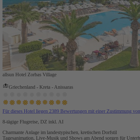
allsun Hotel Zorbas Village
Griechenland - Kreta - Anissaras
Für dieses Hotel liegen 2389 Bewertungen mit einer Zustimmung vo
8-tägige Flugreise, DZ inkl. AI
Charmante Anlage im landestypischen, kretischen Dorfstil
Tagesanimation, Live-Musik und Shows am Abend sorgen für Unterh