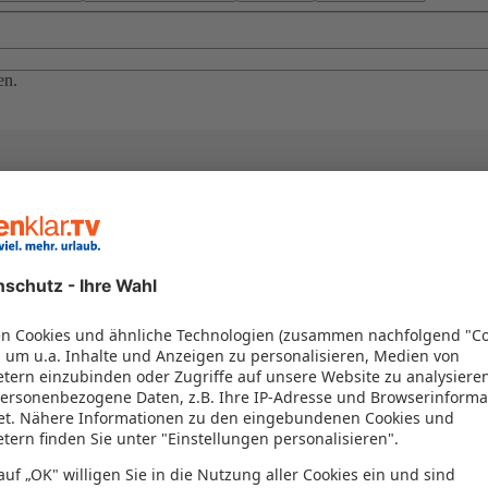
en.
el in einem Paket kombiniert werden – das spart Zeit und Geld. Nutzen 
en!