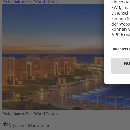
Pickalbatros Sea World Resort
Pickalbatros Sea World Resort
Ägypten - Marsa Alam