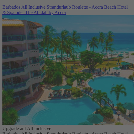
Barbados All Inclusive Strandurlaub Roulette - Accra Beach Hotel
& Spa oder The Abidah by Accra
Upgrade auf All Inclusive
Barbados All Inclusive Strandurlaub Roulette - Accra Beach Hotel