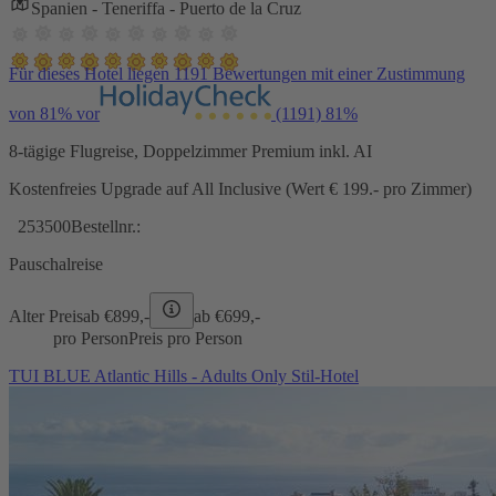
Spanien - Teneriffa - Puerto de la Cruz
Für dieses Hotel liegen 1191 Bewertungen mit einer Zustimmung
von 81% vor
(1191)
81%
8-tägige Flugreise, Doppelzimmer Premium inkl. AI
Kostenfreies Upgrade auf All Inclusive (Wert € 199.- pro Zimmer)
253500
Bestellnr.:
Pauschalreise
Alter Preis
ab €
899,-
ab €
699,-
pro Person
Preis pro Person
TUI BLUE Atlantic Hills - Adults Only Stil-Hotel