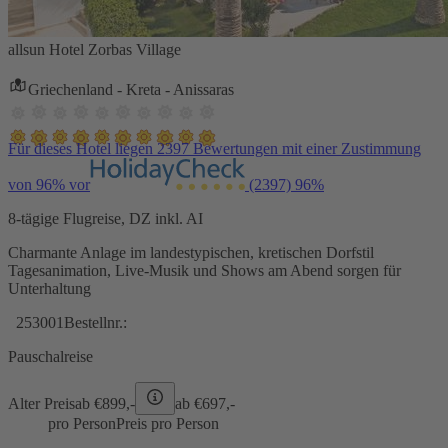
allsun Hotel Zorbas Village
Griechenland - Kreta - Anissaras
Für dieses Hotel liegen 2397 Bewertungen mit einer Zustimmung
von 96% vor
(2397)
96%
8-tägige Flugreise, DZ inkl. AI
Charmante Anlage im landestypischen, kretischen Dorfstil
Tagesanimation, Live-Musik und Shows am Abend sorgen für
Unterhaltung
253001
Bestellnr.:
Pauschalreise
Alter Preis
ab €
899,-
ab €
697,-
pro Person
Preis pro Person