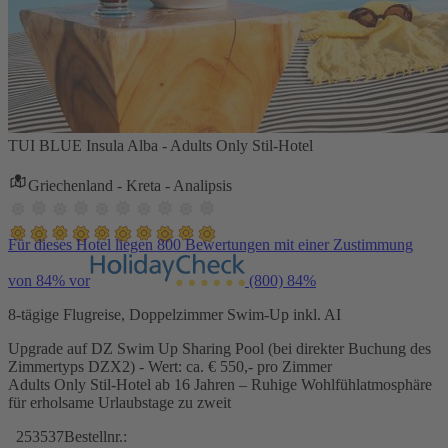
TUI BLUE Insula Alba - Adults Only Stil-Hotel
Griechenland - Kreta - Analipsis
Für dieses Hotel liegen 800 Bewertungen mit einer Zustimmung
von 84% vor
(800)
84%
8-tägige Flugreise, Doppelzimmer Swim-Up inkl. AI
Upgrade auf DZ Swim Up Sharing Pool (bei direkter Buchung des
Zimmertyps DZX2) - Wert: ca. € 550,- pro Zimmer
Adults Only Stil-Hotel ab 16 Jahren – Ruhige Wohlfühlatmosphäre
für erholsame Urlaubstage zu zweit
253537
Bestellnr.: