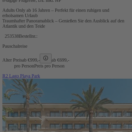
8-tägige Flugreise, DZ inkl. HP
Adults Only ab 16 Jahren – Perfekt für einen ruhigen und
erholsamen Urlaub
Traumhafter Panoramablick – Genießen Sie den Ausblick auf den
Atlantik und den Teide
253538
Bestellnr.:
Pauschalreise
Alter Preis
ab €
999,-
ab €
699,-
pro Person
Preis pro Person
R2 Lago Playa Park