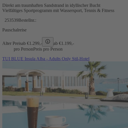
Direkt am traumhaften Sandstrand in idyllischer Bucht
Vielfältiges Sportprogramm mit Wassersport, Tennis & Fitness
253539
Bestellnr.:
Pauschalreise
Alter Preis
ab €
1.299,-
ab €
1.199,-
pro Person
Preis pro Person
TUI BLUE Insula Alba - Adults Only Stil-Hotel