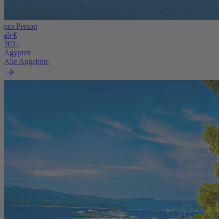
pro Person
ab €
303,-
Ägypten
Alle Angebote