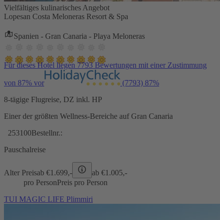
Vielfältiges kulinarisches Angebot
Lopesan Costa Meloneras Resort & Spa
Spanien - Gran Canaria - Playa Meloneras
Für dieses Hotel liegen 7793 Bewertungen mit einer Zustimmung
von 87% vor
(7793)
87%
8-tägige Flugreise, DZ inkl. HP
Einer der größten Wellness-Bereiche auf Gran Canaria
253100
Bestellnr.:
Pauschalreise
Alter Preis
ab €
1.699,-
ab €
1.005,-
pro Person
Preis pro Person
TUI MAGIC LIFE Plimmiri