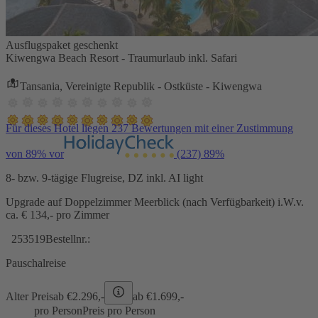
Ausflugspaket geschenkt
Kiwengwa Beach Resort - Traumurlaub inkl. Safari
Tansania, Vereinigte Republik - Ostküste - Kiwengwa
Für dieses Hotel liegen 237 Bewertungen mit einer Zustimmung
von 89% vor
(237)
89%
8- bzw. 9-tägige Flugreise, DZ inkl. AI light
Upgrade auf Doppelzimmer Meerblick (nach Verfügbarkeit) i.W.v.
ca. € 134,- pro Zimmer
253519
Bestellnr.:
Pauschalreise
Alter Preis
ab €
2.296,-
ab €
1.699,-
pro Person
Preis pro Person