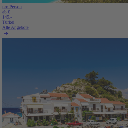
pro Person
ab €
145,-
Türkei
Alle Angebote