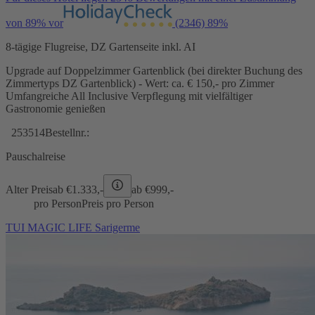
von 89% vor
(2346)
89%
8-tägige Flugreise, DZ Gartenseite inkl. AI
Upgrade auf Doppelzimmer Gartenblick (bei direkter Buchung des
Zimmertyps DZ Gartenblick) - Wert: ca. € 150,- pro Zimmer
Umfangreiche All Inclusive Verpflegung mit vielfältiger
Gastronomie genießen
253514
Bestellnr.:
Pauschalreise
Alter Preis
ab €
1.333,-
ab €
999,-
pro Person
Preis pro Person
TUI MAGIC LIFE Sarigerme