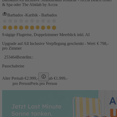
& Spa oder The Abidah by Accra
Barbados -Karibik - Barbados
9-tägige Flugreise, Doppelzimmer Meerblick inkl. AI
Upgrade auf All Inclusive Verpflegung geschenkt - Wert: € 798,-
pro Zimmer
253464
Bestellnr.:
Pauschalreise
Alter Preis
ab €
2.999,-
ab €
1.999,-
pro Person
Preis pro Person