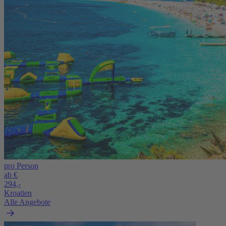
pro Person
ab €
294,-
Kroatien
Alle Angebote