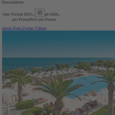
Pauschalreise
Alter Preis
ab €
833,-
ab €
666,-
pro Person
Preis pro Person
allsun Hotel Zorbas Village