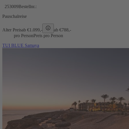
253009
Bestellnr.:
Pauschalreise
Alter Preis
ab €
1.099,-
ab €
788,-
pro Person
Preis pro Person
TUI BLUE Samaya