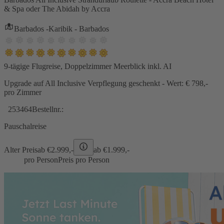
& Spa oder The Abidah by Accra
Barbados -Karibik - Barbados
9-tägige Flugreise, Doppelzimmer Meerblick inkl. AI
Upgrade auf All Inclusive Verpflegung geschenkt - Wert: € 798,-
pro Zimmer
253464
Bestellnr.:
Pauschalreise
Alter Preis
ab €
2.999,-
ab €
1.999,-
pro Person
Preis pro Person