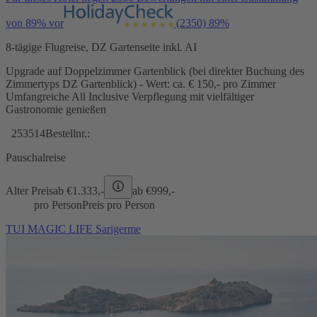
von 89% vor
(2350)
89%
8-tägige Flugreise, DZ Gartenseite inkl. AI
Upgrade auf Doppelzimmer Gartenblick (bei direkter Buchung des
Zimmertyps DZ Gartenblick) - Wert: ca. € 150,- pro Zimmer
Umfangreiche All Inclusive Verpflegung mit vielfältiger
Gastronomie genießen
253514
Bestellnr.:
Pauschalreise
Alter Preis
ab €
1.333,-
ab €
999,-
pro Person
Preis pro Person
TUI MAGIC LIFE Sarigerme