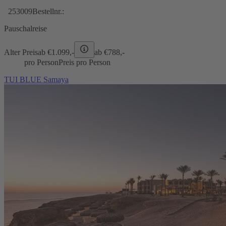
253009
Bestellnr.:
Pauschalreise
Alter Preis
ab €
1.099,-
ab €
788,-
pro Person
Preis pro Person
TUI BLUE Samaya