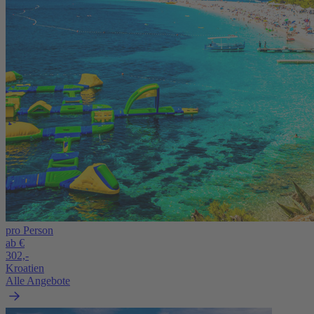
pro Person
ab €
302,-
Kroatien
Alle Angebote