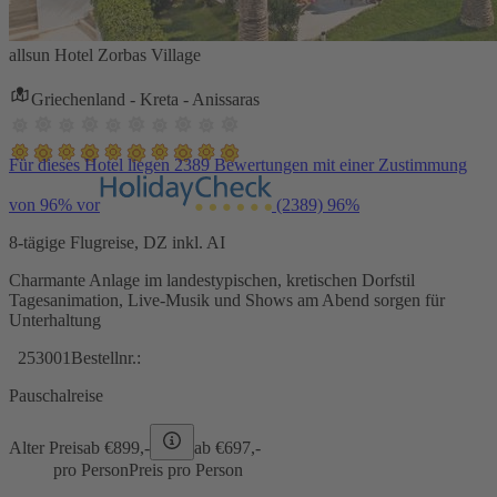
allsun Hotel Zorbas Village
Griechenland - Kreta - Anissaras
Für dieses Hotel liegen 2389 Bewertungen mit einer Zustimmung
von 96% vor
(2389)
96%
8-tägige Flugreise, DZ inkl. AI
Charmante Anlage im landestypischen, kretischen Dorfstil
Tagesanimation, Live-Musik und Shows am Abend sorgen für
Unterhaltung
253001
Bestellnr.:
Pauschalreise
Alter Preis
ab €
899,-
ab €
697,-
pro Person
Preis pro Person