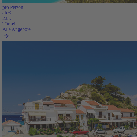
pro Person
ab €
233,-
Türkei
Alle Angebote