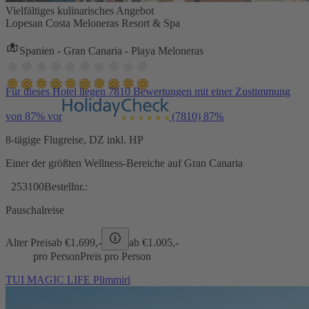
Vielfältiges kulinarisches Angebot
Lopesan Costa Meloneras Resort & Spa
Spanien - Gran Canaria - Playa Meloneras
Für dieses Hotel liegen 7810 Bewertungen mit einer Zustimmung
von 87% vor
(7810)
87%
8-tägige Flugreise, DZ inkl. HP
Einer der größten Wellness-Bereiche auf Gran Canaria
253100
Bestellnr.:
Pauschalreise
Alter Preis
ab €
1.699,-
ab €
1.005,-
pro Person
Preis pro Person
TUI MAGIC LIFE Plimmiri