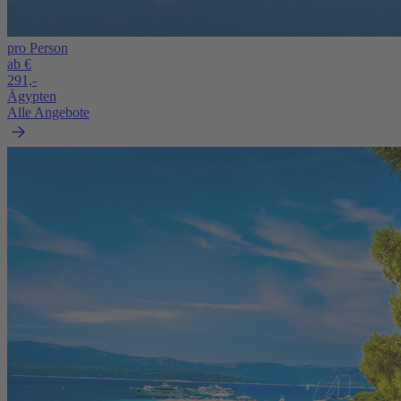
pro Person
ab €
291,-
Ägypten
Alle Angebote