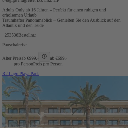
8-tägige Flugreise, DZ inkl. HP
Adults Only ab 16 Jahren – Perfekt für einen ruhigen und
erholsamen Urlaub
Traumhafter Panoramablick – Genießen Sie den Ausblick auf den
Atlantik und den Teide
253538
Bestellnr.:
Pauschalreise
Alter Preis
ab €
999,-
ab €
699,-
pro Person
Preis pro Person
R2 Lago Playa Park