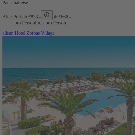
Pauschalreise
Alter Preis
ab €
833,-
ab €
666,-
pro Person
Preis pro Person
allsun Hotel Zorbas Village