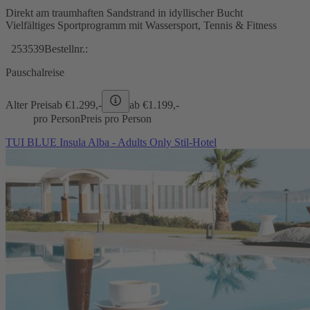
Direkt am traumhaften Sandstrand in idyllischer Bucht
Vielfältiges Sportprogramm mit Wassersport, Tennis & Fitness
253539
Bestellnr.:
Pauschalreise
Alter Preis
ab €
1.299,-
ab €
1.199,-
pro Person
Preis pro Person
TUI BLUE Insula Alba - Adults Only Stil-Hotel