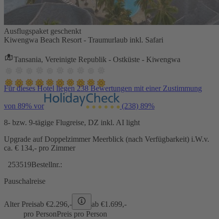
Ausflugspaket geschenkt
Kiwengwa Beach Resort - Traumurlaub inkl. Safari
Tansania, Vereinigte Republik - Ostküste - Kiwengwa
Für dieses Hotel liegen 238 Bewertungen mit einer Zustimmung
von 89% vor
(238)
89%
8- bzw. 9-tägige Flugreise, DZ inkl. AI light
Upgrade auf Doppelzimmer Meerblick (nach Verfügbarkeit) i.W.v.
ca. € 134,- pro Zimmer
253519
Bestellnr.:
Pauschalreise
Alter Preis
ab €
2.296,-
ab €
1.699,-
pro Person
Preis pro Person