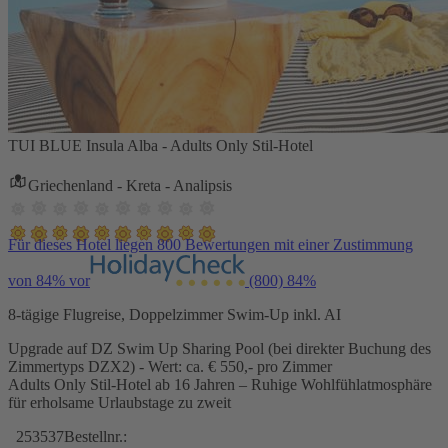
TUI BLUE Insula Alba - Adults Only Stil-Hotel
Griechenland - Kreta - Analipsis
Für dieses Hotel liegen 800 Bewertungen mit einer Zustimmung
von 84% vor
(800)
84%
8-tägige Flugreise, Doppelzimmer Swim-Up inkl. AI
Upgrade auf DZ Swim Up Sharing Pool (bei direkter Buchung des
Zimmertyps DZX2) - Wert: ca. € 550,- pro Zimmer
Adults Only Stil-Hotel ab 16 Jahren – Ruhige Wohlfühlatmosphäre
für erholsame Urlaubstage zu zweit
253537
Bestellnr.: