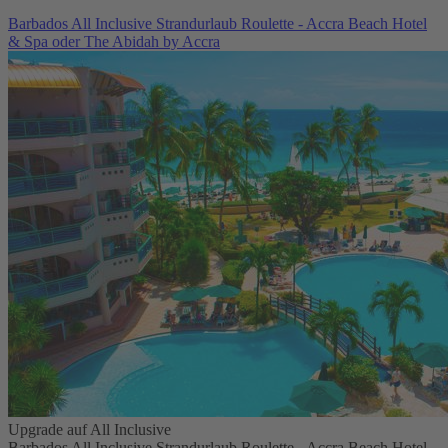
Barbados All Inclusive Strandurlaub Roulette - Accra Beach Hotel
& Spa oder The Abidah by Accra
Upgrade auf All Inclusive
Barbados All Inclusive Strandurlaub Roulette - Accra Beach Hotel