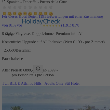
Spanien - Teneriffa - Puerto de la Cruz
Für dieses Hotel liegen 1191 Bewertungen mit einer Zustimmung
von 81% vor
(1191)
81%
8-tägige Flugreise, Doppelzimmer Premium inkl. AI
Kostenfreies Upgrade auf All Inclusive (Wert € 199.- pro Zimmer)
253500
Bestellnr.:
Pauschalreise
Alter Preis
ab €
899,-
ab €
699,-
pro Person
Preis pro Person
TUI BLUE Atlantic Hills - Adults Only Stil-Hotel