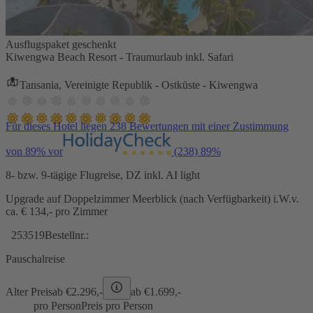
Ausflugspaket geschenkt
Kiwengwa Beach Resort - Traumurlaub inkl. Safari
Tansania, Vereinigte Republik - Ostküste - Kiwengwa
Für dieses Hotel liegen 238 Bewertungen mit einer Zustimmung
von 89% vor
(238)
89%
8- bzw. 9-tägige Flugreise, DZ inkl. AI light
Upgrade auf Doppelzimmer Meerblick (nach Verfügbarkeit) i.W.v.
ca. € 134,- pro Zimmer
253519
Bestellnr.:
Pauschalreise
Alter Preis
ab €
2.296,-
ab €
1.699,-
pro Person
Preis pro Person