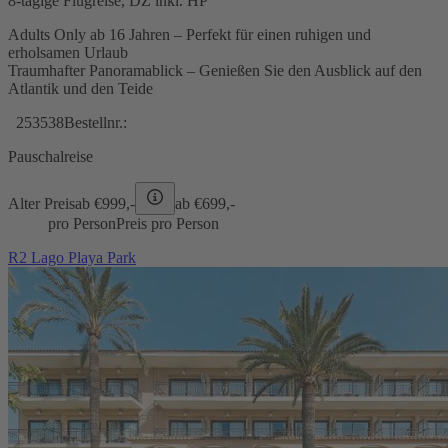
8-tägige Flugreise, DZ inkl. HP
Adults Only ab 16 Jahren – Perfekt für einen ruhigen und
erholsamen Urlaub
Traumhafter Panoramablick – Genießen Sie den Ausblick auf den
Atlantik und den Teide
253538
Bestellnr.:
Pauschalreise
Alter Preis
ab €
999,-
ab €
699,-
pro Person
Preis pro Person
R2 Lago Playa Park