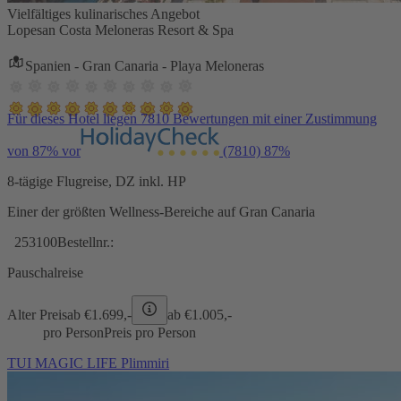
Vielfältiges kulinarisches Angebot
Lopesan Costa Meloneras Resort & Spa
Spanien - Gran Canaria - Playa Meloneras
Für dieses Hotel liegen 7810 Bewertungen mit einer Zustimmung
von 87% vor
(7810)
87%
8-tägige Flugreise, DZ inkl. HP
Einer der größten Wellness-Bereiche auf Gran Canaria
253100
Bestellnr.:
Pauschalreise
Alter Preis
ab €
1.699,-
ab €
1.005,-
pro Person
Preis pro Person
TUI MAGIC LIFE Plimmiri