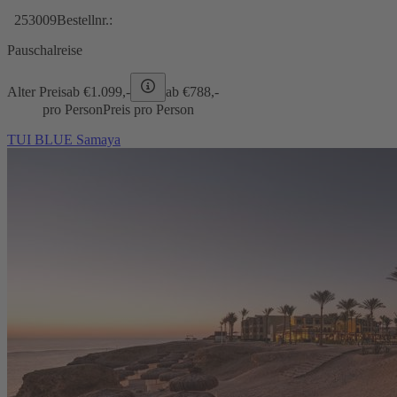
253009
Bestellnr.:
Pauschalreise
Alter Preis
ab €
1.099,-
ab €
788,-
pro Person
Preis pro Person
TUI BLUE Samaya