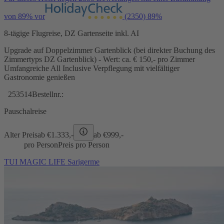
von 89% vor
(2350)
89%
8-tägige Flugreise, DZ Gartenseite inkl. AI
Upgrade auf Doppelzimmer Gartenblick (bei direkter Buchung des
Zimmertyps DZ Gartenblick) - Wert: ca. € 150,- pro Zimmer
Umfangreiche All Inclusive Verpflegung mit vielfältiger
Gastronomie genießen
253514
Bestellnr.:
Pauschalreise
Alter Preis
ab €
1.333,-
ab €
999,-
pro Person
Preis pro Person
TUI MAGIC LIFE Sarigerme