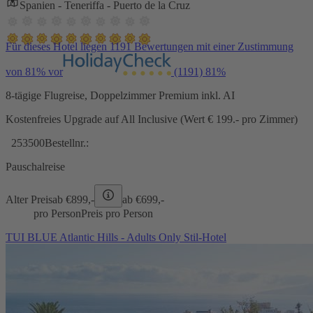
Spanien - Teneriffa - Puerto de la Cruz
Für dieses Hotel liegen 1191 Bewertungen mit einer Zustimmung
von 81% vor
(1191)
81%
8-tägige Flugreise, Doppelzimmer Premium inkl. AI
Kostenfreies Upgrade auf All Inclusive (Wert € 199.- pro Zimmer)
253500
Bestellnr.:
Pauschalreise
Alter Preis
ab €
899,-
ab €
699,-
pro Person
Preis pro Person
TUI BLUE Atlantic Hills - Adults Only Stil-Hotel