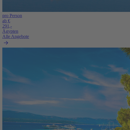
pro Person
ab €
291,-
Ägypten
Alle Angebote