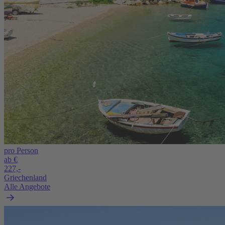
pro Person
ab €
227,-
Griechenland
Alle Angebote