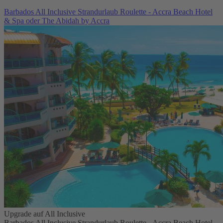
Barbados All Inclusive Strandurlaub Roulette - Accra Beach Hotel
& Spa oder The Abidah by Accra
Upgrade auf All Inclusive
Barbados All Inclusive Strandurlaub Roulette - Accra Beach Hotel