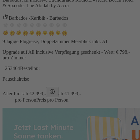
& Spa oder The Abidah by Accra
Barbados -Karibik - Barbados
9-tägige Flugreise, Doppelzimmer Meerblick inkl. AI
Upgrade auf All Inclusive Verpflegung geschenkt - Wert: € 798,-
pro Zimmer
253464
Bestellnr.:
Pauschalreise
Alter Preis
ab €
2.999,-
ab €
1.999,-
pro Person
Preis pro Person