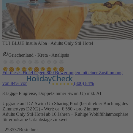
TUI BLUE Insula Alba - Adults Only Stil-Hotel
Griechenland - Kreta - Analipsis
Für dieses Hotel liegen 800 Bewertungen mit einer Zustimmung
von 84% vor
(800)
84%
8-tägige Flugreise, Doppelzimmer Swim-Up inkl. AI
Upgrade auf DZ Swim Up Sharing Pool (bei direkter Buchung des
Zimmertyps DZX2) - Wert: ca. € 550,- pro Zimmer
Adults Only Stil-Hotel ab 16 Jahren – Ruhige Wohlfühlatmosphäre
für erholsame Urlaubstage zu zweit
253537
Bestellnr.: