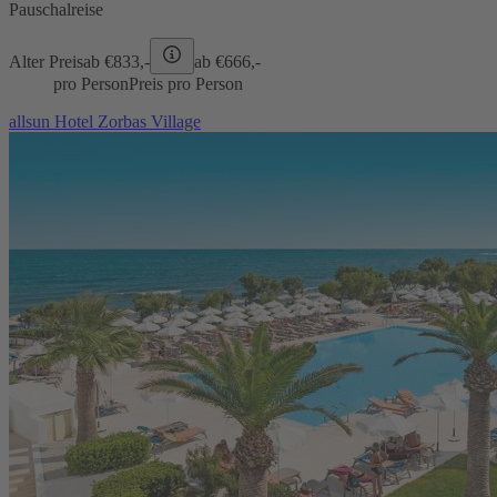
Pauschalreise
Alter Preis
ab €
833,-
ab €
666,-
pro Person
Preis pro Person
allsun Hotel Zorbas Village