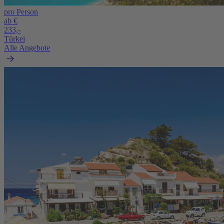
pro Person
ab €
233,-
Türkei
Alle Angebote