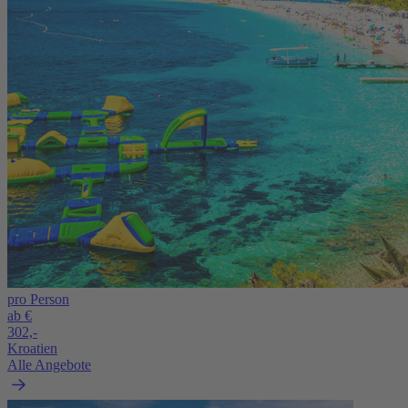
pro Person
ab €
302,-
Kroatien
Alle Angebote