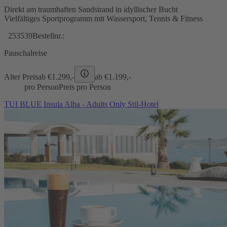
Direkt am traumhaften Sandstrand in idyllischer Bucht
Vielfältiges Sportprogramm mit Wassersport, Tennis & Fitness
253539
Bestellnr.:
Pauschalreise
Alter Preis
ab €
1.299,-
ab €
1.199,-
pro Person
Preis pro Person
TUI BLUE Insula Alba - Adults Only Stil-Hotel