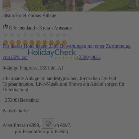
allsun Hotel Zorbas Village
Griechenland - Kreta - Anissaras
Für dieses Hotel liegen 2389 Bewertungen mit einer Zustimmung
von 96% vor
(2389)
96%
8-tägige Flugreise, DZ inkl. AI
Charmante Anlage im landestypischen, kretischen Dorfstil
Tagesanimation, Live-Musik und Shows am Abend sorgen für
Unterhaltung
253001
Bestellnr.:
Pauschalreise
Alter Preis
ab €
899,-
ab €
697,-
pro Person
Preis pro Person