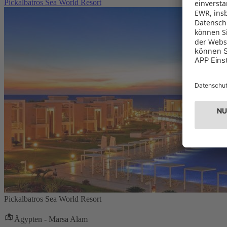
Pickalbatros Sea World Resort
Pickalbatros Sea World Resort
Ägypten - Marsa Alam