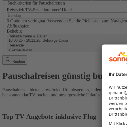
Suchkriterien für Pauschalreisen
Reiseziel/ TV-Bestellnummer/ Hotel
0 Optionen verfügbar. Verwenden Sie die Pfeiltasten zum Navigier
Abflughafen
Beliebig
Reisezeitraum & Dauer
10.08.26 - 10.11.26, Beliebige Dauer
Reisende
2 Erwachsene
Suchen
Pauschalreisen günstig buchen
Pauschalreisen bieten stressfreien Urlaubsgenuss, indem Flug und Hot
bei sonnenklar.TV buchen und unvergessliche Urlaubsmomente erleb
Top TV-Angebote inklusive Flug