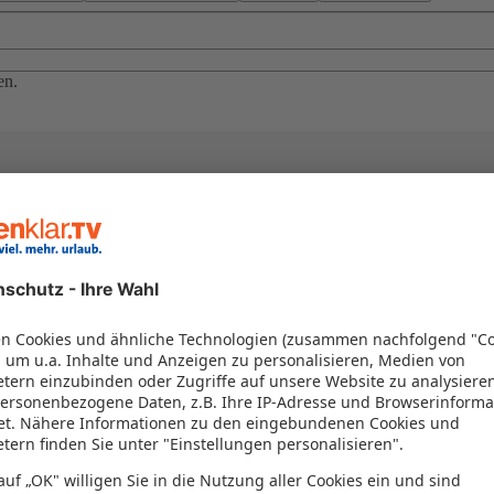
en.
el in einem Paket kombiniert werden – das spart Zeit und Geld. Nutzen 
en!