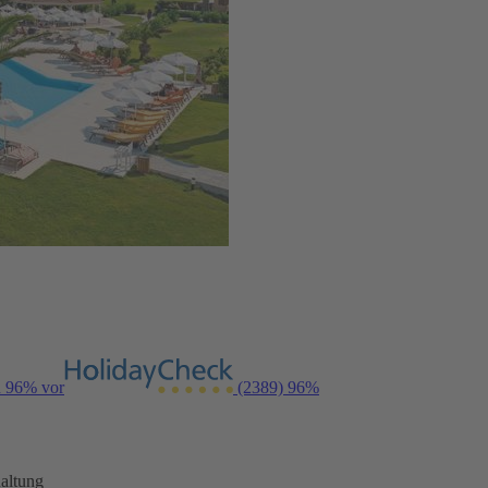
n 96% vor
(2389)
96%
altung