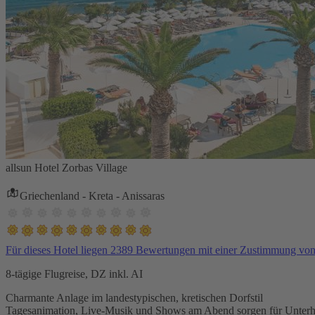
allsun Hotel Zorbas Village
Griechenland - Kreta - Anissaras
Für dieses Hotel liegen 2389 Bewertungen mit einer Zustimmung vo
8-tägige Flugreise, DZ inkl. AI
Charmante Anlage im landestypischen, kretischen Dorfstil
Tagesanimation, Live-Musik und Shows am Abend sorgen für Unterh