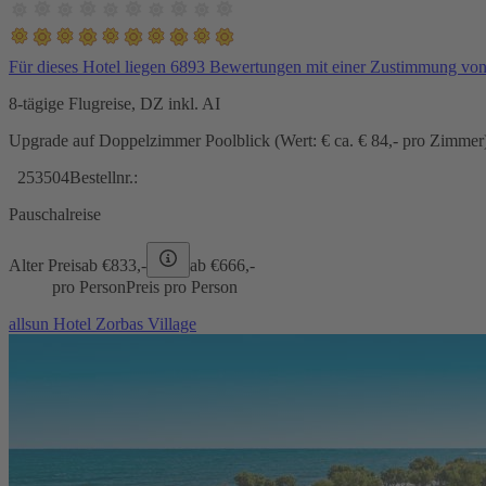
Für dieses Hotel liegen 6893 Bewertungen mit einer Zustimmung vo
8-tägige Flugreise, DZ inkl. AI
Upgrade auf Doppelzimmer Poolblick (Wert: € ca. € 84,- pro Zimmer) 
253504
Bestellnr.:
Pauschalreise
Alter Preis
ab €
833,-
ab €
666,-
pro Person
Preis pro Person
allsun Hotel Zorbas Village