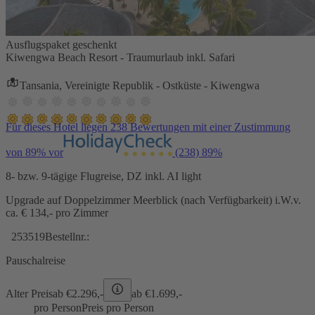
Ausflugspaket geschenkt
Kiwengwa Beach Resort - Traumurlaub inkl. Safari
Tansania, Vereinigte Republik - Ostküste - Kiwengwa
Für dieses Hotel liegen 238 Bewertungen mit einer Zustimmung
von 89% vor
(238)
89%
8- bzw. 9-tägige Flugreise, DZ inkl. AI light
Upgrade auf Doppelzimmer Meerblick (nach Verfügbarkeit) i.W.v.
ca. € 134,- pro Zimmer
253519
Bestellnr.:
Pauschalreise
Alter Preis
ab €
2.296,-
ab €
1.699,-
pro Person
Preis pro Person