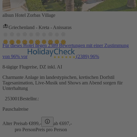
allsun Hotel Zorbas Village
Griechenland - Kreta - Anissaras
Für dieses Hotel liegen 2389 Bewertungen mit einer Zustimmung
von 96% vor
(2389)
96%
8-tägige Flugreise, DZ inkl. AI
Charmante Anlage im landestypischen, kretischen Dorfstil
Tagesanimation, Live-Musik und Shows am Abend sorgen für
Unterhaltung
253001
Bestellnr.:
Pauschalreise
Alter Preis
ab €
899,-
ab €
697,-
pro Person
Preis pro Person