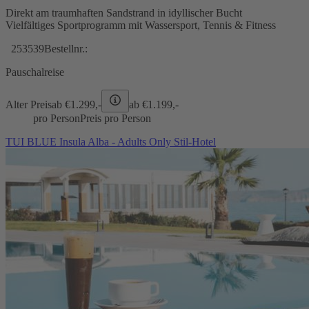
Direkt am traumhaften Sandstrand in idyllischer Bucht
Vielfältiges Sportprogramm mit Wassersport, Tennis & Fitness
253539
Bestellnr.:
Pauschalreise
Alter Preis
ab €
1.299,-
ab €
1.199,-
pro Person
Preis pro Person
TUI BLUE Insula Alba - Adults Only Stil-Hotel