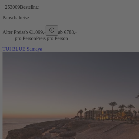
253009
Bestellnr.:
Pauschalreise
Alter Preis
ab €
1.099,-
ab €
788,-
pro Person
Preis pro Person
TUI BLUE Samaya