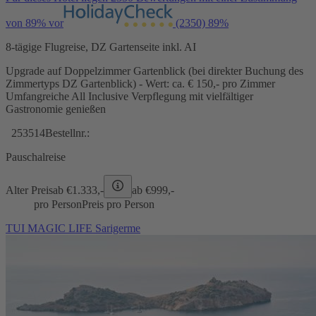
von 89% vor
(2350)
89%
8-tägige Flugreise, DZ Gartenseite inkl. AI
Upgrade auf Doppelzimmer Gartenblick (bei direkter Buchung des
Zimmertyps DZ Gartenblick) - Wert: ca. € 150,- pro Zimmer
Umfangreiche All Inclusive Verpflegung mit vielfältiger
Gastronomie genießen
253514
Bestellnr.:
Pauschalreise
Alter Preis
ab €
1.333,-
ab €
999,-
pro Person
Preis pro Person
TUI MAGIC LIFE Sarigerme