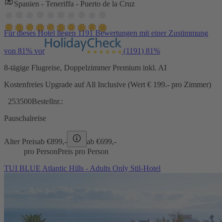
Spanien - Teneriffa - Puerto de la Cruz
Für dieses Hotel liegen 1191 Bewertungen mit einer Zustimmung
von 81% vor
(1191)
81%
8-tägige Flugreise, Doppelzimmer Premium inkl. AI
Kostenfreies Upgrade auf All Inclusive (Wert € 199.- pro Zimmer)
253500
Bestellnr.:
Pauschalreise
Alter Preis
ab €
899,-
ab €
699,-
pro Person
Preis pro Person
TUI BLUE Atlantic Hills - Adults Only Stil-Hotel