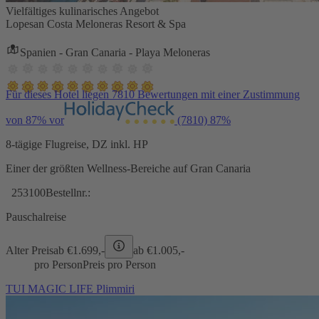
Vielfältiges kulinarisches Angebot
Lopesan Costa Meloneras Resort & Spa
Spanien - Gran Canaria - Playa Meloneras
Für dieses Hotel liegen 7810 Bewertungen mit einer Zustimmung
von 87% vor
(7810)
87%
8-tägige Flugreise, DZ inkl. HP
Einer der größten Wellness-Bereiche auf Gran Canaria
253100
Bestellnr.:
Pauschalreise
Alter Preis
ab €
1.699,-
ab €
1.005,-
pro Person
Preis pro Person
TUI MAGIC LIFE Plimmiri