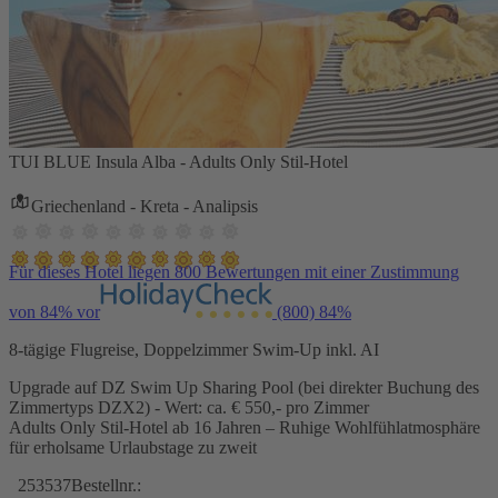
TUI BLUE Insula Alba - Adults Only Stil-Hotel
Griechenland - Kreta - Analipsis
Für dieses Hotel liegen 800 Bewertungen mit einer Zustimmung
von 84% vor
(800)
84%
8-tägige Flugreise, Doppelzimmer Swim-Up inkl. AI
Upgrade auf DZ Swim Up Sharing Pool (bei direkter Buchung des
Zimmertyps DZX2) - Wert: ca. € 550,- pro Zimmer
Adults Only Stil-Hotel ab 16 Jahren – Ruhige Wohlfühlatmosphäre
für erholsame Urlaubstage zu zweit
253537
Bestellnr.: