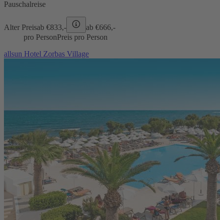
Pauschalreise
Alter Preis
ab €
833,-
ab €
666,-
pro Person
Preis pro Person
allsun Hotel Zorbas Village