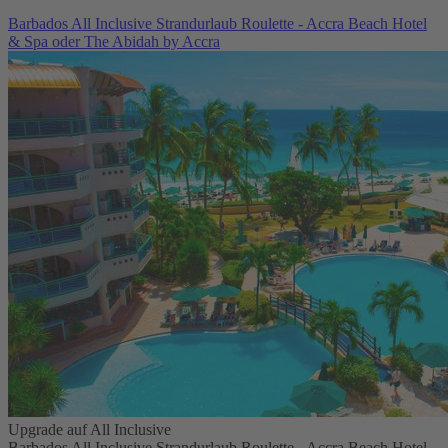
Barbados All Inclusive Strandurlaub Roulette - Accra Beach Hotel
& Spa oder The Abidah by Accra
Upgrade auf All Inclusive
Barbados All Inclusive Strandurlaub Roulette - Accra Beach Hotel