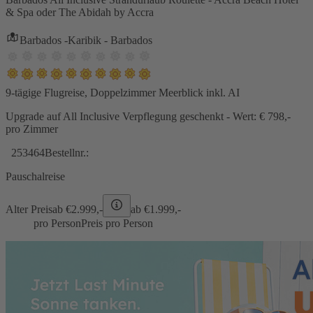
& Spa oder The Abidah by Accra
Barbados -Karibik - Barbados
9-tägige Flugreise, Doppelzimmer Meerblick inkl. AI
Upgrade auf All Inclusive Verpflegung geschenkt - Wert: € 798,-
pro Zimmer
253464
Bestellnr.:
Pauschalreise
Alter Preis
ab €
2.999,-
ab €
1.999,-
pro Person
Preis pro Person