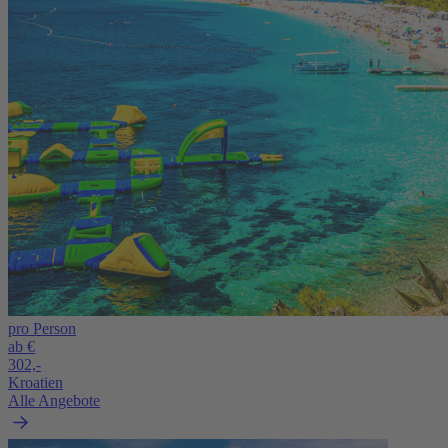
pro Person
ab €
302,-
Kroatien
Alle Angebote