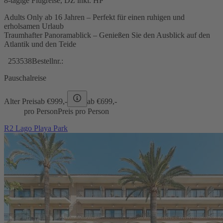
8-tägige Flugreise, DZ inkl. HP
Adults Only ab 16 Jahren – Perfekt für einen ruhigen und
erholsamen Urlaub
Traumhafter Panoramablick – Genießen Sie den Ausblick auf den
Atlantik und den Teide
253538
Bestellnr.:
Pauschalreise
Alter Preis
ab €
999,-
ab €
699,-
pro Person
Preis pro Person
R2 Lago Playa Park