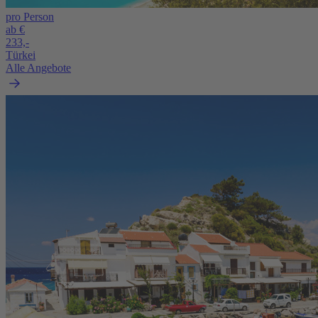
pro Person
ab €
233,-
Türkei
Alle Angebote