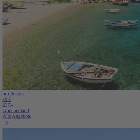
pro Person
ab €
227,-
Griechenland
Alle Angebote