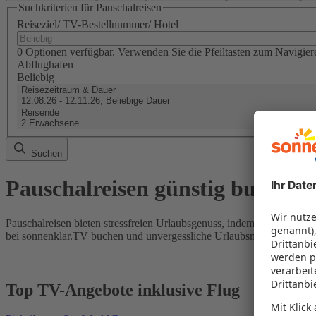
Suchkriterien für Pauschalreisen
Reiseziel/ TV-Bestellnummer/ Hotel
0 Optionen verfügbar. Verwenden Sie die Pfeiltasten zum Navigier
Abflughafen
Beliebig
Reisezeitraum & Dauer
12.08.26 - 12.11.26, Beliebige Dauer
Reisende
2 Erwachsene
Suchen
Pauschalreisen günstig buchen
Pauschalreisen bieten stressfreien Urlaubsgenuss, indem Flug und Hot
bei sonnenklar.TV buchen und unvergessliche Urlaubsmomente erleb
Top TV-Angebote inklusive Flug