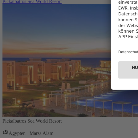
Pickalbatros Sea World Resort
Pickalbatros Sea World Resort
Ägypten - Marsa Alam