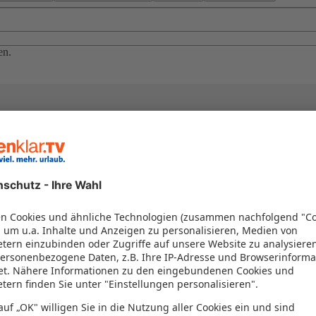
en.
el in einem Paket kombiniert werden – das spart Zeit und Geld. Nutzen 
en!