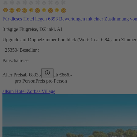
Für dieses Hotel liegen 6893 Bewertungen mit einer Zustimmung vo
8-tägige Flugreise, DZ inkl. AI
Upgrade auf Doppelzimmer Poolblick (Wert: € ca. € 84,- pro Zimmer) 
253504
Bestellnr.:
Pauschalreise
Alter Preis
ab €
833,-
ab €
666,-
pro Person
Preis pro Person
allsun Hotel Zorbas Village