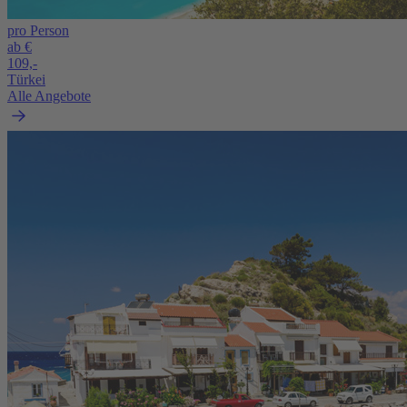
pro Person
ab €
109,-
Türkei
Alle Angebote