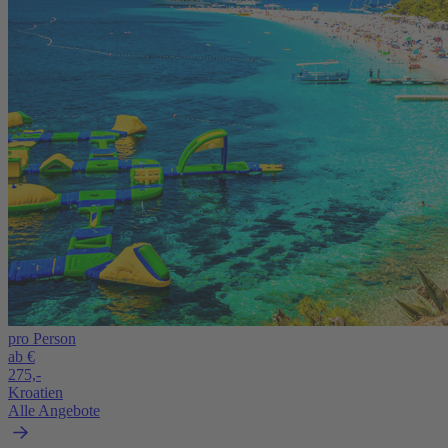
pro Person
ab €
275,-
Kroatien
Alle Angebote