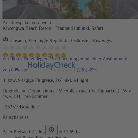
Ausflugspaket geschenkt
Kiwengwa Beach Resort - Traumurlaub inkl. Safari
Tansania, Vereinigte Republik - Ostküste - Kiwengwa
Für dieses Hotel liegen 238 Bewertungen mit einer Zustimmung
von 89% vor
(238)
89%
8- bzw. 9-tägige Flugreise, DZ inkl. AI light
Upgrade auf Doppelzimmer Meerblick (nach Verfügbarkeit) i.W.v.
ca. € 134,- pro Zimmer
253519
Bestellnr.:
Pauschalreise
Alter Preis
ab €
2.296,-
ab €
1.699,-
pro Person
Preis pro Person