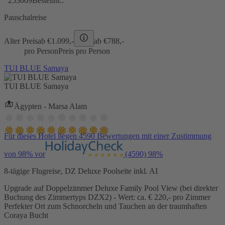
253009
Bestellnr.:
Pauschalreise
Alter Preis
ab €
1.099,-
ab €
788,-
pro Person
Preis pro Person
TUI BLUE Samaya
TUI BLUE Samaya
Ägypten - Marsa Alam
Für dieses Hotel liegen 4590 Bewertungen mit einer Zustimmung
von 98% vor
(4590)
98%
8-tägige Flugreise, DZ Deluxe Poolseite inkl. AI
Upgrade auf Doppelzimmer Deluxe Family Pool View (bei direkter
Buchung des Zimmertyps DZX2) - Wert: ca. € 220,- pro Zimmer
Perfekter Ort zum Schnorcheln und Tauchen an der traumhaften
Coraya Bucht