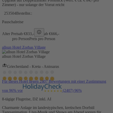
Upgrade auf Doppelzimmer Poolblick (Wert: € ca. € 84,- pro
Zimmer) - nur solange der Vorrat reicht
253504
Bestellnr.:
Pauschalreise
Alter Preis
ab €
833,-
ab €
666,-
pro Person
Preis pro Person
allsun Hotel Zorbas Village
allsun Hotel Zorbas Village
Griechenland - Kreta - Anissaras
Für dieses Hotel liegen 2407 Bewertungen mit einer Zustimmung
von 96% vor
(2407)
96%
8-tägige Flugreise, DZ inkl. AI
Charmante Anlage im landestypischen, kretischen Dorfstil
Tagesanimation, Live-Musik und Shows am Abend sorgen für