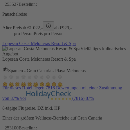
253527
Bestellnr.:
Pauschalreise
Alter Preis
ab €
1.022,-
ab €
929,-
pro Person
Preis pro Person
Lopesan Costa Meloneras Resort & Spa
Vielfältiges kulinarisches
Angebot
Lopesan Costa Meloneras Resort & Spa
Spanien - Gran Canaria - Playa Meloneras
Für dieses Hotel liegen 7816 Bewertungen mit einer Zustimmung
von 87% vor
(7816)
87%
8-tägige Flugreise, DZ inkl. HP
Einer der größten Wellness-Bereiche auf Gran Canaria
253100
Bestellnr.: