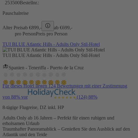
253500
Bestellnr.:
Pauschalreise
Alter Preis
ab €
899,-
ab €
699,-
pro Person
Preis pro Person
TUI BLUE Atlantic Hills - Adults Only Stil-Hotel
TUI BLUE Atlantic Hills - Adults Only Stil-Hotel
Spanien - Teneriffa - Puerto de la Cruz
Für dieses Hotel liegen 124 Bewertungen mit einer Zustimmung
von 88% vor
(124)
88%
8-tägige Flugreise, DZ inkl. HP
Adults Only ab 16 Jahren – Perfekt für einen ruhigen und
erholsamen Urlaub
Traumhafter Panoramablick – Genießen Sie den Ausblick auf den
Atlantik und den Teide