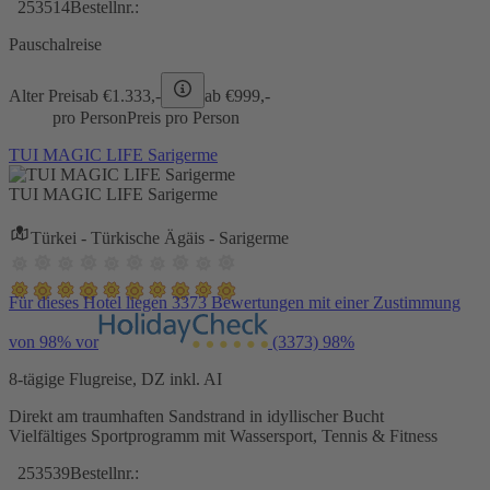
253514
Bestellnr.:
Pauschalreise
Alter Preis
ab €
1.333,-
ab €
999,-
pro Person
Preis pro Person
TUI MAGIC LIFE Sarigerme
TUI MAGIC LIFE Sarigerme
Türkei - Türkische Ägäis - Sarigerme
Für dieses Hotel liegen 3373 Bewertungen mit einer Zustimmung
von 98% vor
(3373)
98%
8-tägige Flugreise, DZ inkl. AI
Direkt am traumhaften Sandstrand in idyllischer Bucht
Vielfältiges Sportprogramm mit Wassersport, Tennis & Fitness
253539
Bestellnr.: