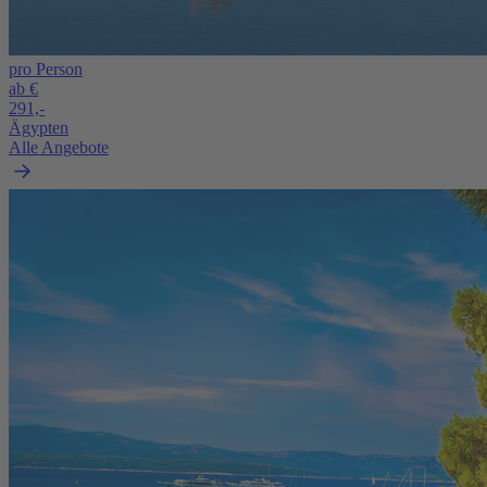
pro Person
ab €
291,-
Ägypten
Alle Angebote