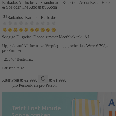
Barbados All Inclusive Strandurlaub Roulette - Accra Beach Hotel
& Spa oder The Abidah by Accra
Barbados -Karibik - Barbados
9-tägige Flugreise, Doppelzimmer Meerblick inkl. AI
Upgrade auf All Inclusive Verpflegung geschenkt - Wert: € 798,-
pro Zimmer
253464
Bestellnr.:
Pauschalreise
Alter Preis
ab €
2.999,-
ab €
1.999,-
pro Person
Preis pro Person