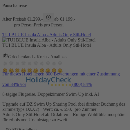
Pauschalreise
Alter Preis
ab €
1.299,-
ab €
1.199,-
pro Person
Preis pro Person
TUI BLUE Insula Alba - Adults Only Stil-Hotel
TUI BLUE Insula Alba - Adults Only Stil-Hotel
Griechenland - Kreta - Analipsis
Für dieses Hotel liegen 800 Bewertungen mit einer Zustimmung
von 84% vor
(800)
84%
8-tägige Flugreise, Doppelzimmer Swim-Up inkl. AI
Upgrade auf DZ Swim Up Sharing Pool (bei direkter Buchung des
Zimmertyps DZX2) - Wert: ca. € 550,- pro Zimmer
Adults Only Stil-Hotel ab 16 Jahren – Ruhige Wohlfühlatmosphäre
für erholsame Urlaubstage zu zweit
253537
Bestellnr.: