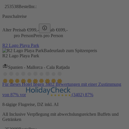
253538
Bestellnr.:
Pauschalreise
Alter Preis
ab €
999,-
ab €
699,-
pro Person
Preis pro Person
R2 Lago Playa Park
Badeurlaub zum Spitzenpreis
R2 Lago Playa Park
Spanien - Mallorca - Cala Ratjada
Für dieses Hotel liegen 3402 Bewertungen mit einer Zustimmung
von 87% vor
(3402)
87%
8-tägige Flugreise, DZ inkl. AI
All Inclusive Verpflegung mit abwechslungsreichen Buffets und
Getränken