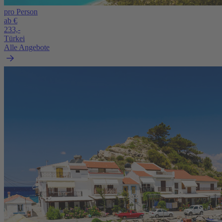
pro Person
ab €
233,-
Türkei
Alle Angebote