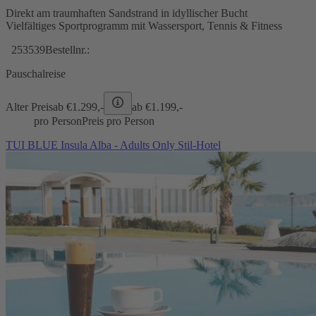
Direkt am traumhaften Sandstrand in idyllischer Bucht
Vielfältiges Sportprogramm mit Wassersport, Tennis & Fitness
253539
Bestellnr.:
Pauschalreise
Alter Preis
ab €
1.299,-
ab €
1.199,-
pro Person
Preis pro Person
TUI BLUE Insula Alba - Adults Only Stil-Hotel