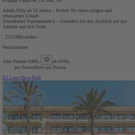
8-tägige Flugreise, DZ inkl. HP
Adults Only ab 16 Jahren – Perfekt für einen ruhigen und
erholsamen Urlaub
Traumhafter Panoramablick – Genießen Sie den Ausblick auf den
Atlantik und den Teide
253538
Bestellnr.:
Pauschalreise
Alter Preis
ab €
999,-
ab €
699,-
pro Person
Preis pro Person
R2 Lago Playa Park