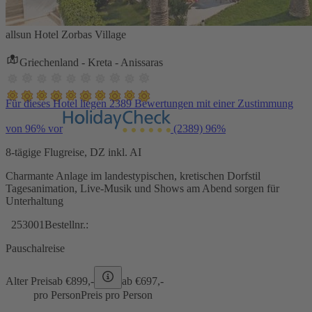
allsun Hotel Zorbas Village
Griechenland - Kreta - Anissaras
Für dieses Hotel liegen 2389 Bewertungen mit einer Zustimmung
von 96% vor
(2389)
96%
8-tägige Flugreise, DZ inkl. AI
Charmante Anlage im landestypischen, kretischen Dorfstil
Tagesanimation, Live-Musik und Shows am Abend sorgen für
Unterhaltung
253001
Bestellnr.:
Pauschalreise
Alter Preis
ab €
899,-
ab €
697,-
pro Person
Preis pro Person