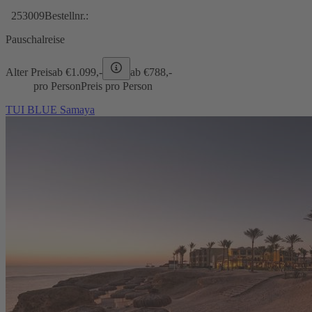
253009
Bestellnr.:
Pauschalreise
Alter Preis
ab €
1.099,-
ab €
788,-
pro Person
Preis pro Person
TUI BLUE Samaya