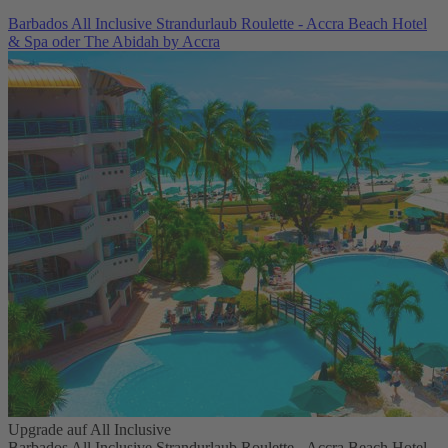
Barbados All Inclusive Strandurlaub Roulette - Accra Beach Hotel
& Spa oder The Abidah by Accra
Upgrade auf All Inclusive
Barbados All Inclusive Strandurlaub Roulette - Accra Beach Hotel