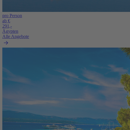
pro Person
ab €
291,-
Ägypten
Alle Angebote