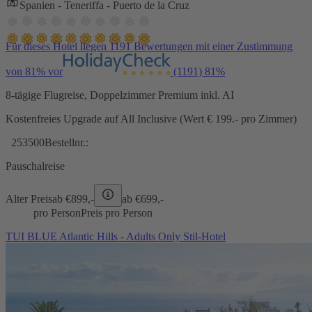
Spanien - Teneriffa - Puerto de la Cruz
Für dieses Hotel liegen 1191 Bewertungen mit einer Zustimmung
von 81% vor
(1191)
81%
8-tägige Flugreise, Doppelzimmer Premium inkl. AI
Kostenfreies Upgrade auf All Inclusive (Wert € 199.- pro Zimmer)
253500
Bestellnr.:
Pauschalreise
Alter Preis
ab €
899,-
ab €
699,-
pro Person
Preis pro Person
TUI BLUE Atlantic Hills - Adults Only Stil-Hotel