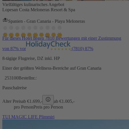
Vielfältiges kulinarisches Angebot
Lopesan Costa Meloneras Resort & Spa
Spanien - Gran Canaria - Playa Meloneras
Für dieses Hotel liegen 7810 Bewertungen mit einer Zustimmung
von 87% vor
(7810)
87%
8-tägige Flugreise, DZ inkl. HP
Einer der größten Wellness-Bereiche auf Gran Canaria
253100
Bestellnr.:
Pauschalreise
Alter Preis
ab €
1.699,-
ab €
1.005,-
pro Person
Preis pro Person
TUI MAGIC LIFE Plimmiri