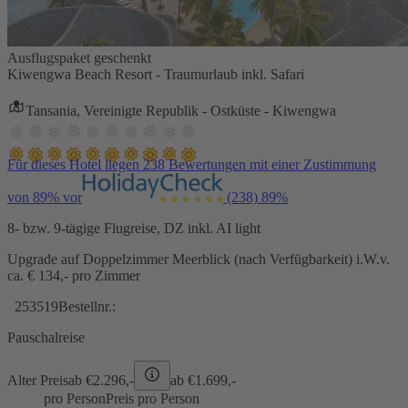
Ausflugspaket geschenkt
Kiwengwa Beach Resort - Traumurlaub inkl. Safari
Tansania, Vereinigte Republik - Ostküste - Kiwengwa
Für dieses Hotel liegen 238 Bewertungen mit einer Zustimmung
von 89% vor
(238)
89%
8- bzw. 9-tägige Flugreise, DZ inkl. AI light
Upgrade auf Doppelzimmer Meerblick (nach Verfügbarkeit) i.W.v.
ca. € 134,- pro Zimmer
253519
Bestellnr.:
Pauschalreise
Alter Preis
ab €
2.296,-
ab €
1.699,-
pro Person
Preis pro Person