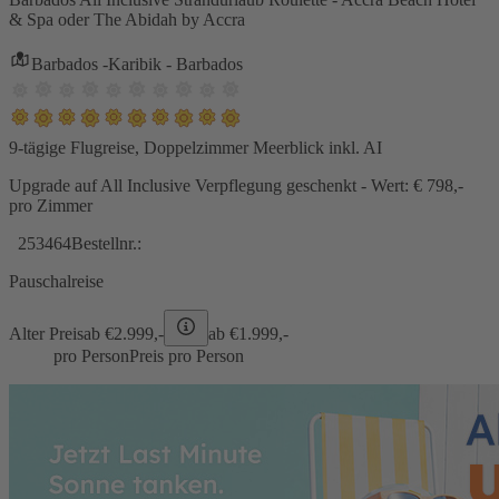
& Spa oder The Abidah by Accra
Barbados -Karibik - Barbados
9-tägige Flugreise, Doppelzimmer Meerblick inkl. AI
Upgrade auf All Inclusive Verpflegung geschenkt - Wert: € 798,-
pro Zimmer
253464
Bestellnr.:
Pauschalreise
Alter Preis
ab €
2.999,-
ab €
1.999,-
pro Person
Preis pro Person