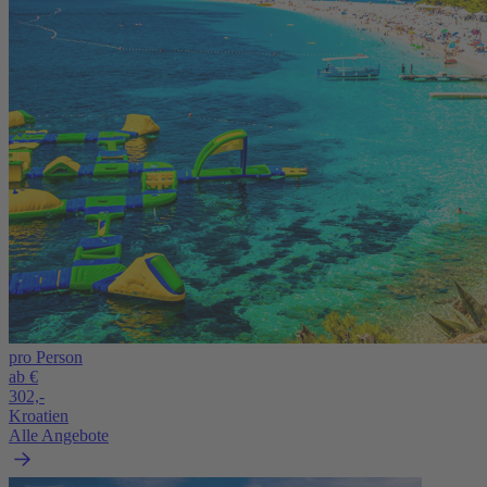
pro Person
ab €
302,-
Kroatien
Alle Angebote