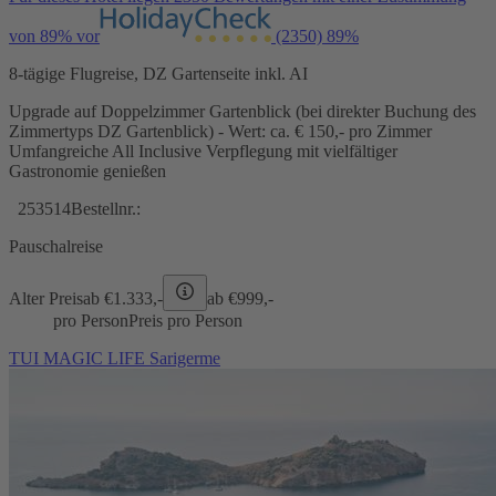
von 89% vor
(2350)
89%
8-tägige Flugreise, DZ Gartenseite inkl. AI
Upgrade auf Doppelzimmer Gartenblick (bei direkter Buchung des
Zimmertyps DZ Gartenblick) - Wert: ca. € 150,- pro Zimmer
Umfangreiche All Inclusive Verpflegung mit vielfältiger
Gastronomie genießen
253514
Bestellnr.:
Pauschalreise
Alter Preis
ab €
1.333,-
ab €
999,-
pro Person
Preis pro Person
TUI MAGIC LIFE Sarigerme