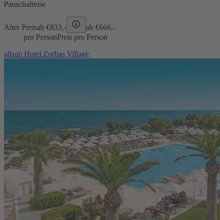
Pauschalreise
Alter Preis
ab €
833,-
ab €
666,-
pro Person
Preis pro Person
allsun Hotel Zorbas Village