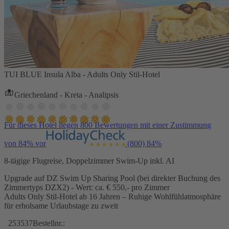
TUI BLUE Insula Alba - Adults Only Stil-Hotel
Griechenland - Kreta - Analipsis
Für dieses Hotel liegen 800 Bewertungen mit einer Zustimmung
von 84% vor
(800)
84%
8-tägige Flugreise, Doppelzimmer Swim-Up inkl. AI
Upgrade auf DZ Swim Up Sharing Pool (bei direkter Buchung des
Zimmertyps DZX2) - Wert: ca. € 550,- pro Zimmer
Adults Only Stil-Hotel ab 16 Jahren – Ruhige Wohlfühlatmosphäre
für erholsame Urlaubstage zu zweit
253537
Bestellnr.: