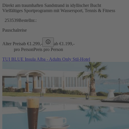
Direkt am traumhaften Sandstrand in idyllischer Bucht
Vielfältiges Sportprogramm mit Wassersport, Tennis & Fitness
253539
Bestellnr.:
Pauschalreise
Alter Preis
ab €
1.299,-
ab €
1.199,-
pro Person
Preis pro Person
TUI BLUE Insula Alba - Adults Only Stil-Hotel