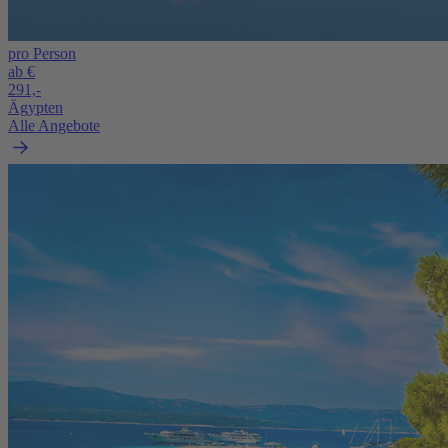
pro Person
ab €
291,-
Ägypten
Alle Angebote