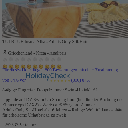
TUI BLUE Insula Alba - Adults Only Stil-Hotel
Griechenland - Kreta - Analipsis
Für dieses Hotel liegen 800 Bewertungen mit einer Zustimmung
von 84% vor
(800)
84%
8-tägige Flugreise, Doppelzimmer Swim-Up inkl. AI
Upgrade auf DZ Swim Up Sharing Pool (bei direkter Buchung des
Zimmertyps DZX2) - Wert: ca. € 550,- pro Zimmer
Adults Only Stil-Hotel ab 16 Jahren – Ruhige Wohlfühlatmosphäre
für erholsame Urlaubstage zu zweit
253537
Bestellnr.: