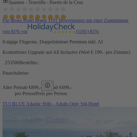
Spanien - Teneriffa - Puerto de la Cruz
Für dieses Hotel liegen 1191 Bewertungen mit einer Zustimmung
von 81% vor
(1191)
81%
8-tägige Flugreise, Doppelzimmer Premium inkl. AI
Kostenfreies Upgrade auf All Inclusive (Wert € 199.- pro Zimmer)
253500
Bestellnr.:
Pauschalreise
Alter Preis
ab €
899,-
ab €
699,-
pro Person
Preis pro Person
TUI BLUE Atlantic Hills - Adults Only Stil-Hotel