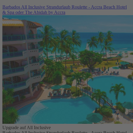
Barbados All Inclusive Strandurlaub Roulette - Accra Beach Hotel
& Spa oder The Abidah by Accra
Upgrade auf All Inclusive
Barbados All Inclusive Strandurlaub Roulette - Accra Beach Hotel