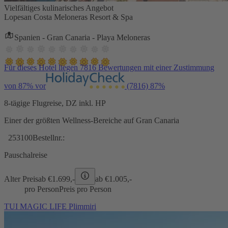
Vielfältiges kulinarisches Angebot
Lopesan Costa Meloneras Resort & Spa
Spanien - Gran Canaria - Playa Meloneras
Für dieses Hotel liegen 7816 Bewertungen mit einer Zustimmung
von 87% vor
(7816)
87%
8-tägige Flugreise, DZ inkl. HP
Einer der größten Wellness-Bereiche auf Gran Canaria
253100
Bestellnr.:
Pauschalreise
Alter Preis
ab €
1.699,-
ab €
1.005,-
pro Person
Preis pro Person
TUI MAGIC LIFE Plimmiri