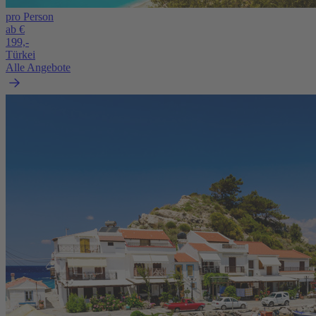
pro Person
ab €
199,-
Türkei
Alle Angebote