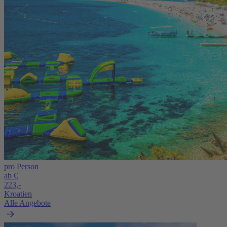
pro Person
ab €
223,-
Kroatien
Alle Angebote