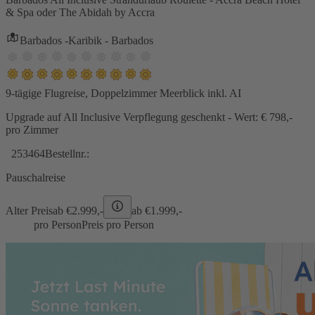
& Spa oder The Abidah by Accra
Barbados -Karibik - Barbados
9-tägige Flugreise, Doppelzimmer Meerblick inkl. AI
Upgrade auf All Inclusive Verpflegung geschenkt - Wert: € 798,-
pro Zimmer
253464
Bestellnr.:
Pauschalreise
Alter Preis
ab €
2.999,-
ab €
1.999,-
pro Person
Preis pro Person