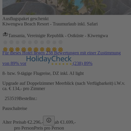
Ausflugspaket geschenkt
Kiwengwa Beach Resort - Traumurlaub inkl. Safari
Tansania, Vereinigte Republik - Ostküste - Kiwengwa
Für dieses Hotel liegen 238 Bewertungen mit einer Zustimmung
von 89% vor
(238)
89%
8- bzw. 9-tägige Flugreise, DZ inkl. AI light
Upgrade auf Doppelzimmer Meerblick (nach Verfügbarkeit) i.W.v.
ca. € 134,- pro Zimmer
253519
Bestellnr.:
Pauschalreise
Alter Preis
ab €
2.296,-
ab €
1.699,-
pro Person
Preis pro Person