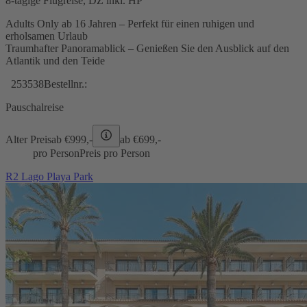
8-tägige Flugreise, DZ inkl. HP
Adults Only ab 16 Jahren – Perfekt für einen ruhigen und
erholsamen Urlaub
Traumhafter Panoramablick – Genießen Sie den Ausblick auf den
Atlantik und den Teide
253538
Bestellnr.:
Pauschalreise
Alter Preis
ab €
999,-
ab €
699,-
pro Person
Preis pro Person
R2 Lago Playa Park