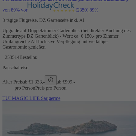
von 89% vor
(2350)
89%
8-tägige Flugreise, DZ Gartenseite inkl. AI
Upgrade auf Doppelzimmer Gartenblick (bei direkter Buchung des
Zimmertyps DZ Gartenblick) - Wert: ca. € 150,- pro Zimmer
Umfangreiche All Inclusive Verpflegung mit vielfältiger
Gastronomie genießen
253514
Bestellnr.:
Pauschalreise
Alter Preis
ab €
1.333,-
ab €
999,-
pro Person
Preis pro Person
TUI MAGIC LIFE Sarigerme