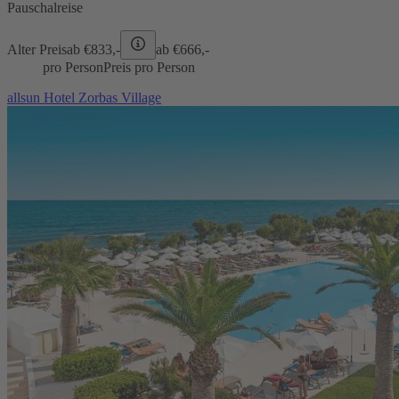
Pauschalreise
Alter Preis
ab €
833,-
ab €
666,-
pro Person
Preis pro Person
allsun Hotel Zorbas Village