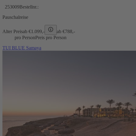
253009
Bestellnr.:
Pauschalreise
Alter Preis
ab €
1.099,-
ab €
788,-
pro Person
Preis pro Person
TUI BLUE Samaya