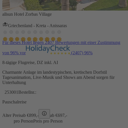
allsun Hotel Zorbas Village
Griechenland - Kreta - Anissaras
Für dieses Hotel liegen 2407 Bewertungen mit einer Zustimmung
von 96% vor
(2407)
96%
8-tägige Flugreise, DZ inkl. AI
Charmante Anlage im landestypischen, kretischen Dorfstil
Tagesanimation, Live-Musik und Shows am Abend sorgen für
Unterhaltung
253001
Bestellnr.:
Pauschalreise
Alter Preis
ab €
899,-
ab €
697,-
pro Person
Preis pro Person