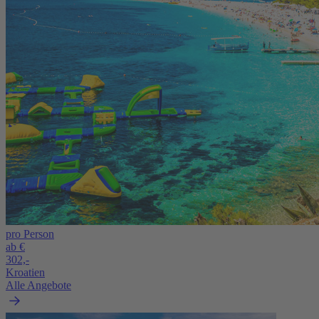
pro Person
ab €
302,-
Kroatien
Alle Angebote