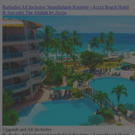
Barbados All Inclusive Strandurlaub Roulette - Accra Beach Hotel
& Spa oder The Abidah by Accra
Upgrade auf All Inclusive
Barbados All Inclusive Strandurlaub Roulette - Accra Beach Hotel