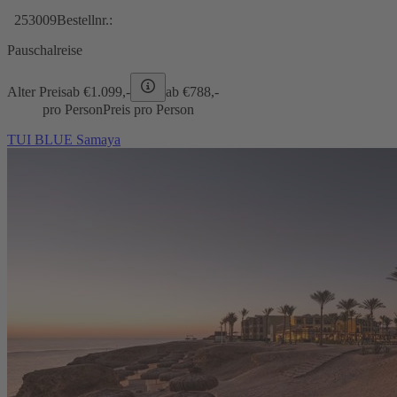
253009
Bestellnr.:
Pauschalreise
Alter Preis
ab €
1.099,-
ab €
788,-
pro Person
Preis pro Person
TUI BLUE Samaya