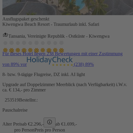
Ausflugspaket geschenkt
Kiwengwa Beach Resort - Traumurlaub inkl. Safari
Tansania, Vereinigte Republik - Ostküste - Kiwengwa
Für dieses Hotel liegen 238 Bewertungen mit einer Zustimmung
von 89% vor
(238)
89%
8- bzw. 9-tägige Flugreise, DZ inkl. AI light
Upgrade auf Doppelzimmer Meerblick (nach Verfügbarkeit) i.W.v.
ca. € 134,- pro Zimmer
253519
Bestellnr.:
Pauschalreise
Alter Preis
ab €
2.296,-
ab €
1.699,-
pro Person
Preis pro Person