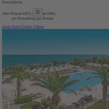
Pauschalreise
Alter Preis
ab €
833,-
ab €
666,-
pro Person
Preis pro Person
allsun Hotel Zorbas Village