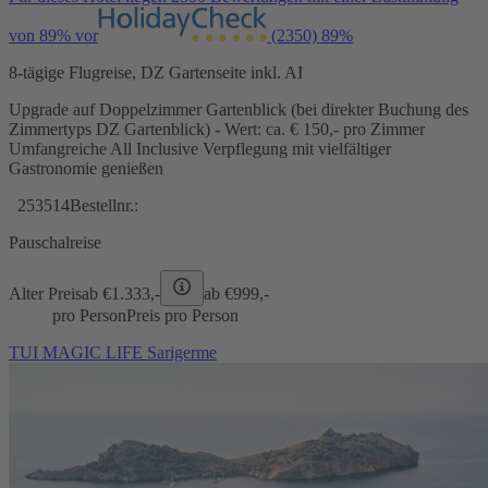
von 89% vor
(2350)
89%
8-tägige Flugreise, DZ Gartenseite inkl. AI
Upgrade auf Doppelzimmer Gartenblick (bei direkter Buchung des
Zimmertyps DZ Gartenblick) - Wert: ca. € 150,- pro Zimmer
Umfangreiche All Inclusive Verpflegung mit vielfältiger
Gastronomie genießen
253514
Bestellnr.:
Pauschalreise
Alter Preis
ab €
1.333,-
ab €
999,-
pro Person
Preis pro Person
TUI MAGIC LIFE Sarigerme