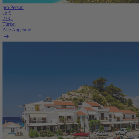
pro Person
ab €
233,-
Türkei
Alle Angebote