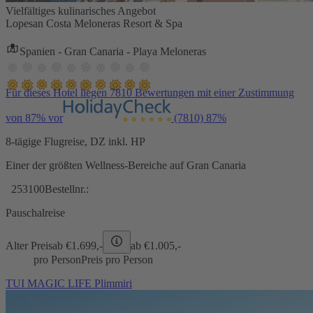
Vielfältiges kulinarisches Angebot
Lopesan Costa Meloneras Resort & Spa
Spanien - Gran Canaria - Playa Meloneras
Für dieses Hotel liegen 7810 Bewertungen mit einer Zustimmung
von 87% vor
(7810)
87%
8-tägige Flugreise, DZ inkl. HP
Einer der größten Wellness-Bereiche auf Gran Canaria
253100
Bestellnr.:
Pauschalreise
Alter Preis
ab €
1.699,-
ab €
1.005,-
pro Person
Preis pro Person
TUI MAGIC LIFE Plimmiri