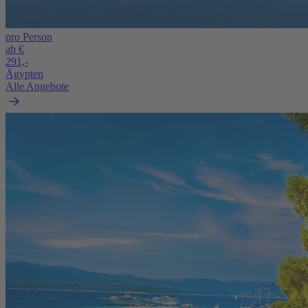
pro Person
ab €
291,-
Ägypten
Alle Angebote