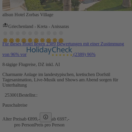
allsun Hotel Zorbas Village
Griechenland - Kreta - Anissaras
Für dieses Hotel liegen 2389 Bewertungen mit einer Zustimmung
von 96% vor
(2389)
96%
8-tägige Flugreise, DZ inkl. AI
Charmante Anlage im landestypischen, kretischen Dorfstil
Tagesanimation, Live-Musik und Shows am Abend sorgen für
Unterhaltung
253001
Bestellnr.:
Pauschalreise
Alter Preis
ab €
899,-
ab €
697,-
pro Person
Preis pro Person