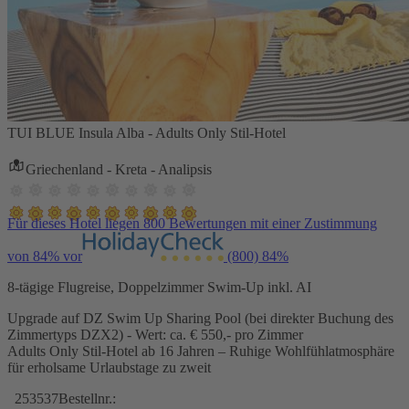
TUI BLUE Insula Alba - Adults Only Stil-Hotel
Griechenland - Kreta - Analipsis
Für dieses Hotel liegen 800 Bewertungen mit einer Zustimmung
von 84% vor
(800)
84%
8-tägige Flugreise, Doppelzimmer Swim-Up inkl. AI
Upgrade auf DZ Swim Up Sharing Pool (bei direkter Buchung des
Zimmertyps DZX2) - Wert: ca. € 550,- pro Zimmer
Adults Only Stil-Hotel ab 16 Jahren – Ruhige Wohlfühlatmosphäre
für erholsame Urlaubstage zu zweit
253537
Bestellnr.: