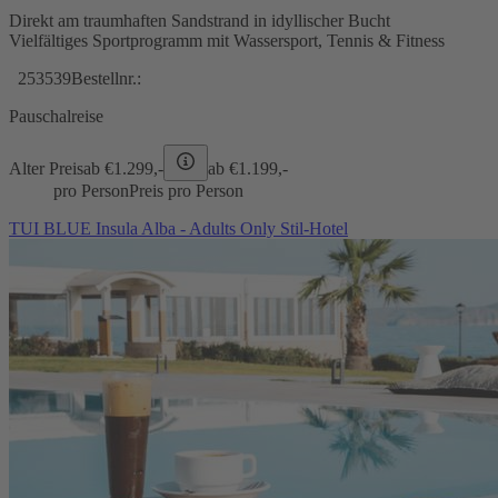
Direkt am traumhaften Sandstrand in idyllischer Bucht
Vielfältiges Sportprogramm mit Wassersport, Tennis & Fitness
253539
Bestellnr.:
Pauschalreise
Alter Preis
ab €
1.299,-
ab €
1.199,-
pro Person
Preis pro Person
TUI BLUE Insula Alba - Adults Only Stil-Hotel