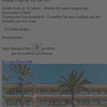
8-tägige Flugreise, DZ inkl. HP
Adults Only ab 16 Jahren – Perfekt für einen ruhigen und
erholsamen Urlaub
Traumhafter Panoramablick – Genießen Sie den Ausblick auf den
Atlantik und den Teide
253538
Bestellnr.:
Pauschalreise
Alter Preis
ab €
999,-
ab €
699,-
pro Person
Preis pro Person
R2 Lago Playa Park