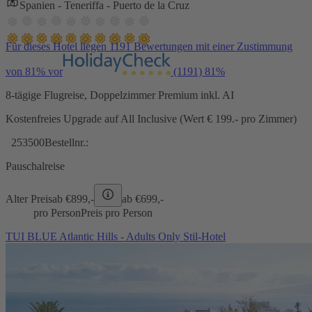
Spanien - Teneriffa - Puerto de la Cruz
Für dieses Hotel liegen 1191 Bewertungen mit einer Zustimmung
von 81% vor
(1191)
81%
8-tägige Flugreise, Doppelzimmer Premium inkl. AI
Kostenfreies Upgrade auf All Inclusive (Wert € 199.- pro Zimmer)
253500
Bestellnr.:
Pauschalreise
Alter Preis
ab €
899,-
ab €
699,-
pro Person
Preis pro Person
TUI BLUE Atlantic Hills - Adults Only Stil-Hotel