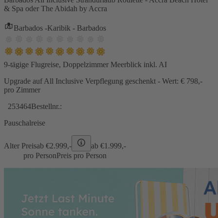
& Spa oder The Abidah by Accra
Barbados -Karibik - Barbados
9-tägige Flugreise, Doppelzimmer Meerblick inkl. AI
Upgrade auf All Inclusive Verpflegung geschenkt - Wert: € 798,-
pro Zimmer
253464
Bestellnr.:
Pauschalreise
Alter Preis
ab €
2.999,-
ab €
1.999,-
pro Person
Preis pro Person