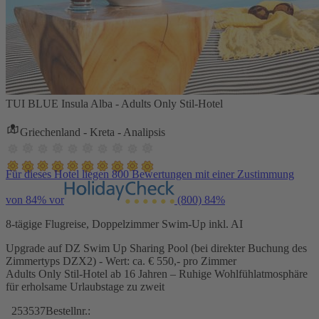
TUI BLUE Insula Alba - Adults Only Stil-Hotel
Griechenland - Kreta - Analipsis
Für dieses Hotel liegen 800 Bewertungen mit einer Zustimmung
von 84% vor
(800)
84%
8-tägige Flugreise, Doppelzimmer Swim-Up inkl. AI
Upgrade auf DZ Swim Up Sharing Pool (bei direkter Buchung des
Zimmertyps DZX2) - Wert: ca. € 550,- pro Zimmer
Adults Only Stil-Hotel ab 16 Jahren – Ruhige Wohlfühlatmosphäre
für erholsame Urlaubstage zu zweit
253537
Bestellnr.: