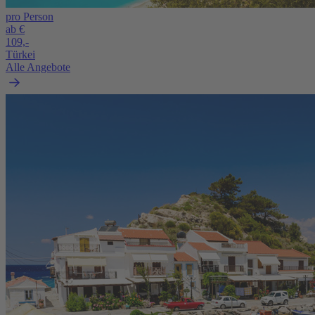
pro Person
ab €
109,-
Türkei
Alle Angebote