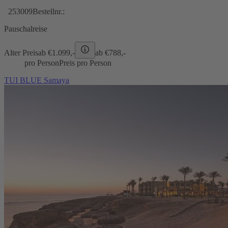
253009
Bestellnr.:
Pauschalreise
Alter Preis
ab €
1.099,-
ab €
788,-
pro Person
Preis pro Person
TUI BLUE Samaya