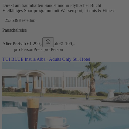
Direkt am traumhaften Sandstrand in idyllischer Bucht
Vielfältiges Sportprogramm mit Wassersport, Tennis & Fitness
253539
Bestellnr.:
Pauschalreise
Alter Preis
ab €
1.299,-
ab €
1.199,-
pro Person
Preis pro Person
TUI BLUE Insula Alba - Adults Only Stil-Hotel