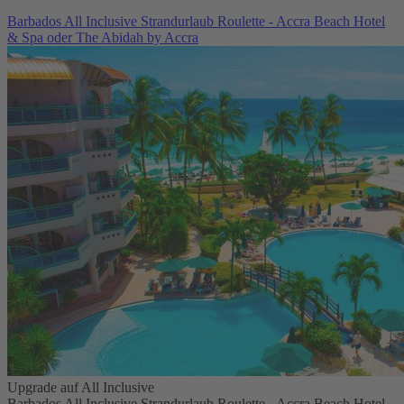
Barbados All Inclusive Strandurlaub Roulette - Accra Beach Hotel
& Spa oder The Abidah by Accra
Upgrade auf All Inclusive
Barbados All Inclusive Strandurlaub Roulette - Accra Beach Hotel