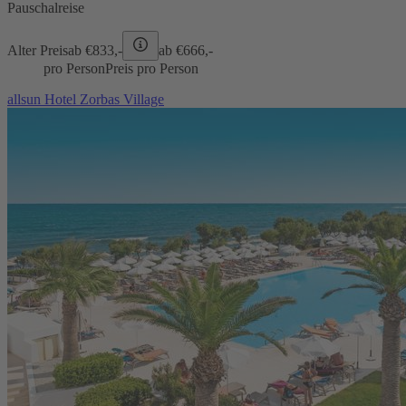
Pauschalreise
Alter Preis
ab €
833,-
ab €
666,-
pro Person
Preis pro Person
allsun Hotel Zorbas Village