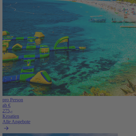
pro Person
ab €
275,-
Kroatien
Alle Angebote