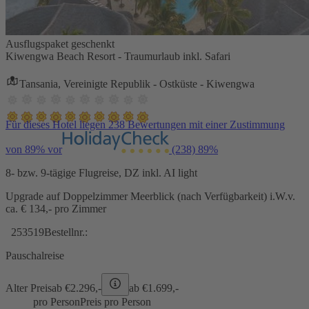
Ausflugspaket geschenkt
Kiwengwa Beach Resort - Traumurlaub inkl. Safari
Tansania, Vereinigte Republik - Ostküste - Kiwengwa
Für dieses Hotel liegen 238 Bewertungen mit einer Zustimmung
von 89% vor
(238)
89%
8- bzw. 9-tägige Flugreise, DZ inkl. AI light
Upgrade auf Doppelzimmer Meerblick (nach Verfügbarkeit) i.W.v.
ca. € 134,- pro Zimmer
253519
Bestellnr.:
Pauschalreise
Alter Preis
ab €
2.296,-
ab €
1.699,-
pro Person
Preis pro Person