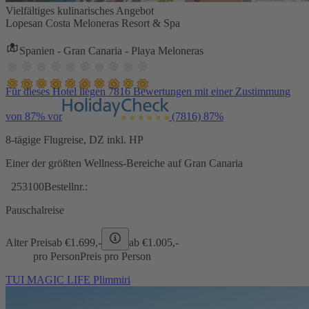
Vielfältiges kulinarisches Angebot
Lopesan Costa Meloneras Resort & Spa
Spanien - Gran Canaria - Playa Meloneras
Für dieses Hotel liegen 7816 Bewertungen mit einer Zustimmung
von 87% vor
(7816)
87%
8-tägige Flugreise, DZ inkl. HP
Einer der größten Wellness-Bereiche auf Gran Canaria
253100
Bestellnr.:
Pauschalreise
Alter Preis
ab €
1.699,-
ab €
1.005,-
pro Person
Preis pro Person
TUI MAGIC LIFE Plimmiri