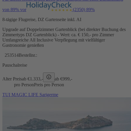
von 89% vor
(2350)
89%
8-tägige Flugreise, DZ Gartenseite inkl. AI
Upgrade auf Doppelzimmer Gartenblick (bei direkter Buchung des
Zimmertyps DZ Gartenblick) - Wert: ca. € 150,- pro Zimmer
Umfangreiche All Inclusive Verpflegung mit vielfältiger
Gastronomie genießen
253514
Bestellnr.:
Pauschalreise
Alter Preis
ab €
1.333,-
ab €
999,-
pro Person
Preis pro Person
TUI MAGIC LIFE Sarigerme