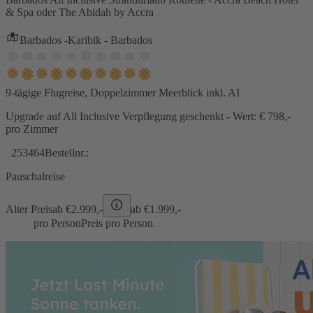
& Spa oder The Abidah by Accra
Barbados -Karibik - Barbados
9-tägige Flugreise, Doppelzimmer Meerblick inkl. AI
Upgrade auf All Inclusive Verpflegung geschenkt - Wert: € 798,-
pro Zimmer
253464
Bestellnr.:
Pauschalreise
Alter Preis
ab €
2.999,-
ab €
1.999,-
pro Person
Preis pro Person