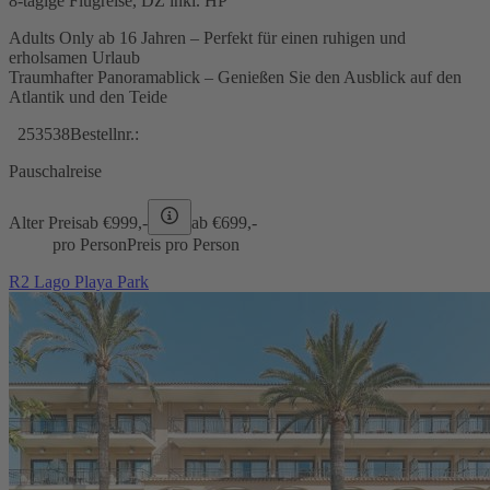
8-tägige Flugreise, DZ inkl. HP
Adults Only ab 16 Jahren – Perfekt für einen ruhigen und
erholsamen Urlaub
Traumhafter Panoramablick – Genießen Sie den Ausblick auf den
Atlantik und den Teide
253538
Bestellnr.:
Pauschalreise
Alter Preis
ab €
999,-
ab €
699,-
pro Person
Preis pro Person
R2 Lago Playa Park