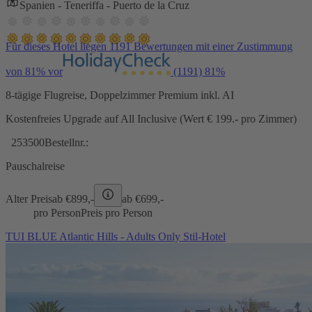
Spanien - Teneriffa - Puerto de la Cruz
Für dieses Hotel liegen 1191 Bewertungen mit einer Zustimmung
von 81% vor
(1191)
81%
8-tägige Flugreise, Doppelzimmer Premium inkl. AI
Kostenfreies Upgrade auf All Inclusive (Wert € 199.- pro Zimmer)
253500
Bestellnr.:
Pauschalreise
Alter Preis
ab €
899,-
ab €
699,-
pro Person
Preis pro Person
TUI BLUE Atlantic Hills - Adults Only Stil-Hotel