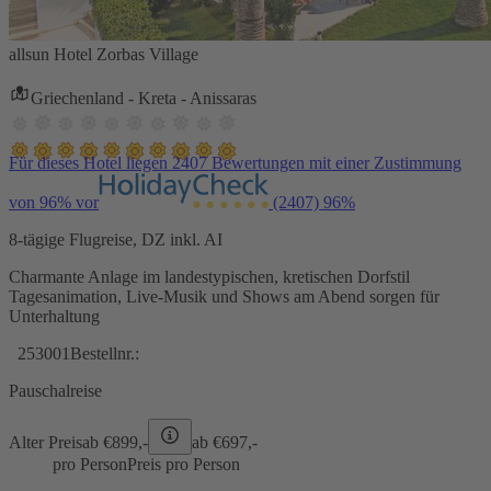
allsun Hotel Zorbas Village
Griechenland - Kreta - Anissaras
Für dieses Hotel liegen 2407 Bewertungen mit einer Zustimmung
von 96% vor
(2407)
96%
8-tägige Flugreise, DZ inkl. AI
Charmante Anlage im landestypischen, kretischen Dorfstil
Tagesanimation, Live-Musik und Shows am Abend sorgen für
Unterhaltung
253001
Bestellnr.:
Pauschalreise
Alter Preis
ab €
899,-
ab €
697,-
pro Person
Preis pro Person