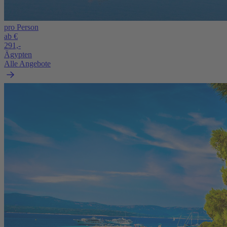
pro Person
ab €
291,-
Ägypten
Alle Angebote