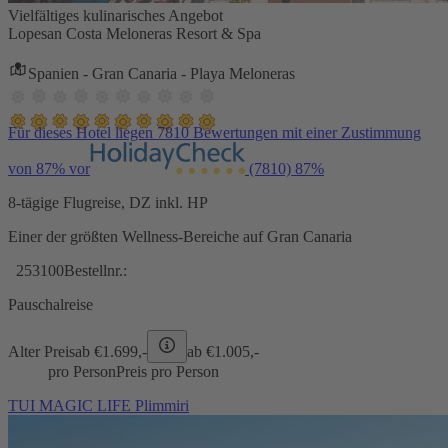
Vielfältiges kulinarisches Angebot
Lopesan Costa Meloneras Resort & Spa
Spanien - Gran Canaria - Playa Meloneras
Für dieses Hotel liegen 7810 Bewertungen mit einer Zustimmung
von 87% vor
(7810)
87%
8-tägige Flugreise, DZ inkl. HP
Einer der größten Wellness-Bereiche auf Gran Canaria
253100
Bestellnr.:
Pauschalreise
Alter Preis
ab €
1.699,-
ab €
1.005,-
pro Person
Preis pro Person
TUI MAGIC LIFE Plimmiri