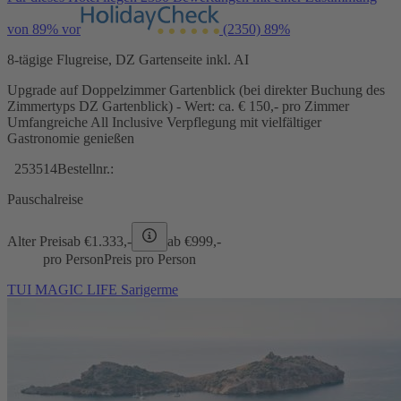
von 89% vor
(2350)
89%
8-tägige Flugreise, DZ Gartenseite inkl. AI
Upgrade auf Doppelzimmer Gartenblick (bei direkter Buchung des
Zimmertyps DZ Gartenblick) - Wert: ca. € 150,- pro Zimmer
Umfangreiche All Inclusive Verpflegung mit vielfältiger
Gastronomie genießen
253514
Bestellnr.:
Pauschalreise
Alter Preis
ab €
1.333,-
ab €
999,-
pro Person
Preis pro Person
TUI MAGIC LIFE Sarigerme