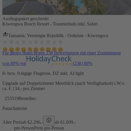
Ausflugspaket geschenkt
Kiwengwa Beach Resort - Traumurlaub inkl. Safari
Tansania, Vereinigte Republik - Ostküste - Kiwengwa
Für dieses Hotel liegen 238 Bewertungen mit einer Zustimmung
von 89% vor
(238)
89%
8- bzw. 9-tägige Flugreise, DZ inkl. AI light
Upgrade auf Doppelzimmer Meerblick (nach Verfügbarkeit) i.W.v.
ca. € 134,- pro Zimmer
253519
Bestellnr.:
Pauschalreise
Alter Preis
ab €
2.296,-
ab €
1.699,-
pro Person
Preis pro Person