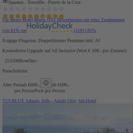
Spanien - Teneriffa - Puerto de la Cruz
Für dieses Hotel liegen 1191 Bewertungen mit einer Zustimmung
von 81% vor
(1191)
81%
8-tägige Flugreise, Doppelzimmer Premium inkl. AI
Kostenfreies Upgrade auf All Inclusive (Wert € 199.- pro Zimmer)
253500
Bestellnr.:
Pauschalreise
Alter Preis
ab €
899,-
ab €
699,-
pro Person
Preis pro Person
TUI BLUE Atlantic Hills - Adults Only Stil-Hotel