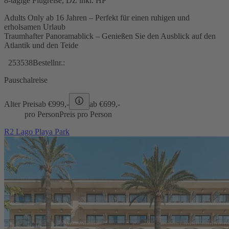
8-tägige Flugreise, DZ inkl. HP
Adults Only ab 16 Jahren – Perfekt für einen ruhigen und
erholsamen Urlaub
Traumhafter Panoramablick – Genießen Sie den Ausblick auf den
Atlantik und den Teide
253538
Bestellnr.:
Pauschalreise
Alter Preis
ab €
999,-
ab €
699,-
pro Person
Preis pro Person
R2 Lago Playa Park