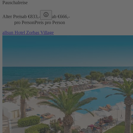
Pauschalreise
Alter Preis
ab €
833,-
ab €
666,-
pro Person
Preis pro Person
allsun Hotel Zorbas Village