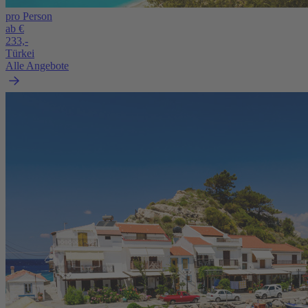
pro Person
ab €
233,-
Türkei
Alle Angebote