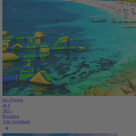
pro Person
ab €
302,-
Kroatien
Alle Angebote