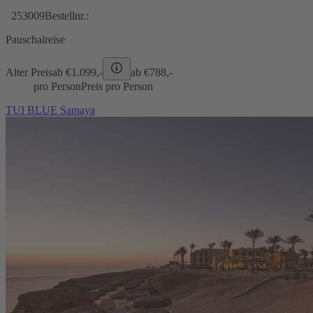
253009
Bestellnr.:
Pauschalreise
Alter Preis
ab €
1.099,-
ab €
788,-
pro Person
Preis pro Person
TUI BLUE Samaya