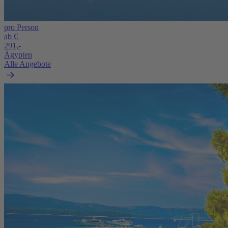
pro Person
ab €
291,-
Ägypten
Alle Angebote