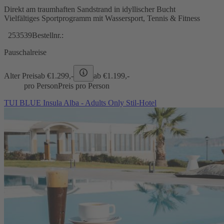
Direkt am traumhaften Sandstrand in idyllischer Bucht
Vielfältiges Sportprogramm mit Wassersport, Tennis & Fitness
253539
Bestellnr.:
Pauschalreise
Alter Preis
ab €
1.299,-
ab €
1.199,-
pro Person
Preis pro Person
TUI BLUE Insula Alba - Adults Only Stil-Hotel