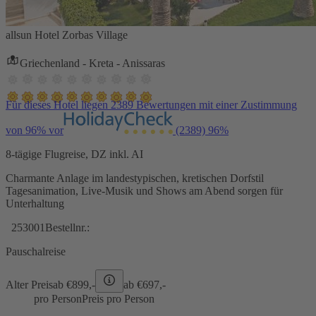
allsun Hotel Zorbas Village
Griechenland - Kreta - Anissaras
Für dieses Hotel liegen 2389 Bewertungen mit einer Zustimmung
von 96% vor
(2389)
96%
8-tägige Flugreise, DZ inkl. AI
Charmante Anlage im landestypischen, kretischen Dorfstil
Tagesanimation, Live-Musik und Shows am Abend sorgen für
Unterhaltung
253001
Bestellnr.:
Pauschalreise
Alter Preis
ab €
899,-
ab €
697,-
pro Person
Preis pro Person