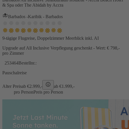
& Spa oder The Abidah by Accra
Barbados -Karibik - Barbados
9-tägige Flugreise, Doppelzimmer Meerblick inkl. AI
Upgrade auf All Inclusive Verpflegung geschenkt - Wert: € 798,-
pro Zimmer
253464
Bestellnr.:
Pauschalreise
Alter Preis
ab €
2.999,-
ab €
1.999,-
pro Person
Preis pro Person