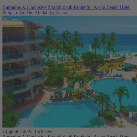
Barbados All Inclusive Strandurlaub Roulette - Accra Beach Hotel
& Spa oder The Abidah by Accra
Upgrade auf All Inclusive
Barbados All Inclusive Strandurlaub Roulette - Accra Beach Hotel