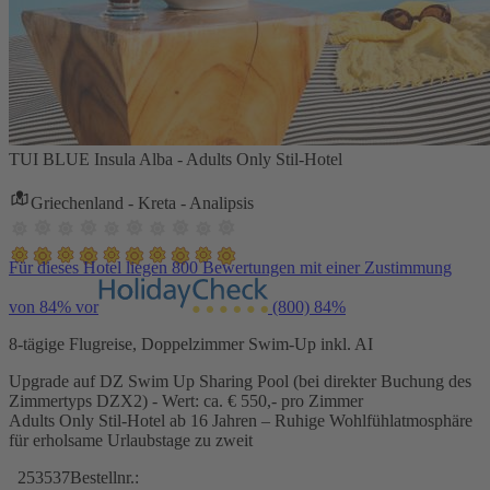
TUI BLUE Insula Alba - Adults Only Stil-Hotel
Griechenland - Kreta - Analipsis
Für dieses Hotel liegen 800 Bewertungen mit einer Zustimmung
von 84% vor
(800)
84%
8-tägige Flugreise, Doppelzimmer Swim-Up inkl. AI
Upgrade auf DZ Swim Up Sharing Pool (bei direkter Buchung des
Zimmertyps DZX2) - Wert: ca. € 550,- pro Zimmer
Adults Only Stil-Hotel ab 16 Jahren – Ruhige Wohlfühlatmosphäre
für erholsame Urlaubstage zu zweit
253537
Bestellnr.: