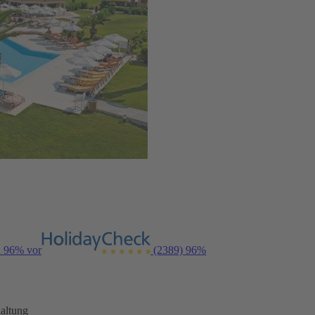
n 96% vor
(2389)
96%
altung